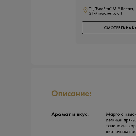
ТЦ "РигаStar" М-9 Балтия,
21-й километр, с 1
СМОТРЕТЬ НА К
Описание:
Аромат и вкус:
Марго с изыс
легкими пряны
танинами, хо
цветочным пос