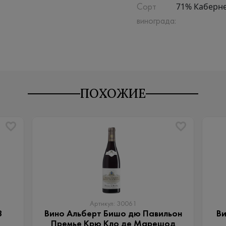
71% Каберн
Сорт
винограда:
ПОХОЖИЕ
Артикул: 30061
8
Вино Альберт Бишо дю Павильон
Ви
Премье Крю Кло де Марешод