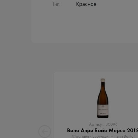
Красное
Тип:
Артикул: 30096
Вино Анри Бойо Мерсо 201
Франция - Бургундия - Henri Boillot