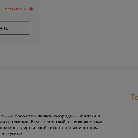
Нет в наличии
АРТЕ
Т
канным ароматом черной смородины, фиалки и
ми оттенками. Вкус элегантный, с шелковистыми
рошо интегрированной кислотностью и долгим,
левкусием.