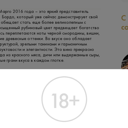
арго 2016 года – это яркий представитель
С
 Бордо, который уже сейчас демонстрирует свой
о обещает стать еще более великолепным с
с
насыщенный рубиновый цвет предвещает богатство
сь переплетаются ноты черной смородины, вишни,
ие древесные оттенки. Во вкусе оно обладает
руктурой, зрелыми танинами и гармоничным
уктовости и элегантности. Это вино прекрасно
а из красного мяса, дичи или выдержанные сыры,
ые грани вкуса в каждом глотке.
ается в дубовых бочках, что придает ему
лубину вкуса.
ГОВЯДИНА
СЫР
c — одно из старейших хозяйств в Марго,
ими высококачественными винами.