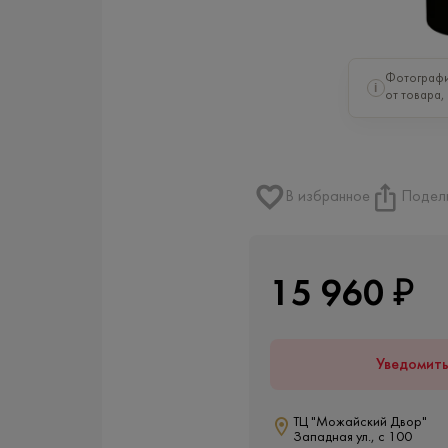
Фотографи
i
от товара,
В избранное
Подел
15 960 ₽
Уведомит
ТЦ "Можайский Двор"
Западная ул., с 100