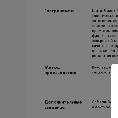
Гастрономия:
Шато Дозак М
классического
потенциал, н
годами. Его 
ароматов: зде
фиалки и легк
прекрасной ст
сочетанием фр
дополнит блюд
раскрывая нов
Метод
Вино выдержив
сложность и г
производства:
Дополнительные
Ch?teau Dauza
известное сво
сведения: