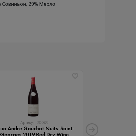
е Совиньон, 29% Мерло
Артикул: 30089
Артику
но Andre Gouchot Nuits-Saint-
Вино Апартад
Georges 2019 Red Dry Wine
Мальб