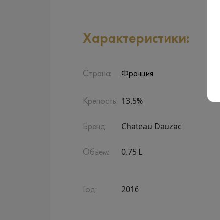
Характеристики:
Страна:
Франция
13.5%
Крепость:
Chateau Dauzac
Бренд:
0.75 L
Объем:
2016
Год: