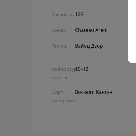
12%
Крепость:
Chateau Areni
Бренд:
Вайоц Дзор
Регион:
10–12
Температура
подачи:
Воскеат, Кангун
Сорт
винограда: