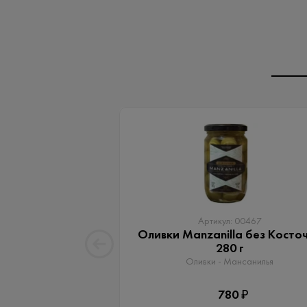
Артикул: 00467
Оливки Manzanilla без Косто
280 г
Оливки - Мансанилья
780 ₽