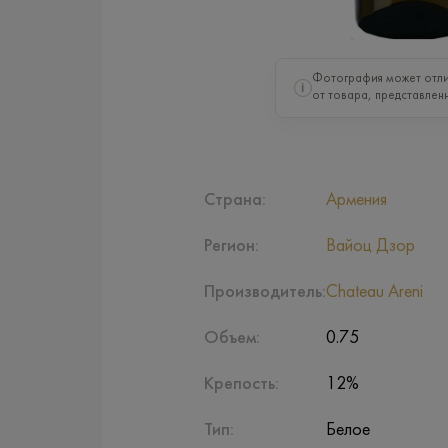
Фотография может отли
i
от товара, представленн
Страна:
Армения
Регион:
Вайоц Дзор
Производитель:
Chateau Areni
Объем:
0.75
Крепость:
12%
Тип:
Белое