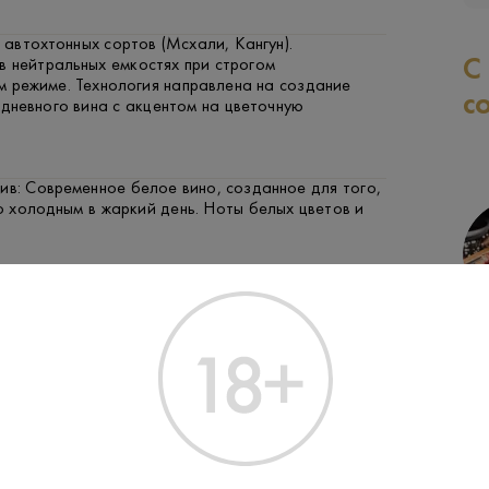
 автохтонных сортов (Мсхали, Кангун).
С
в нейтральных емкостях при строгом
м режиме. Технология направлена на создание
с
едневного вина с акцентом на цветочную
ив: Современное белое вино, созданное для того,
о холодным в жаркий день. Ноты белых цветов и
ГОВЯДИНА
СЫР
Производитель:
Chateau Areni