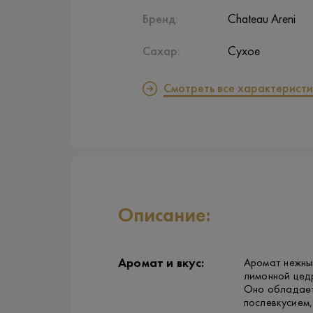
Бренд:
Chateau Areni
Сахар:
Сухое
Смотреть все характеристи
Описание:
Аромат и вкус:
Аромат нежный
лимонной цедр
Оно обладает
послевкусием,