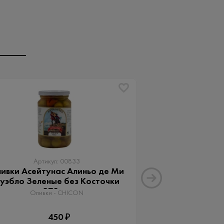
Артикул: 00833
Артику
ивки Асейтунас Алиньо де Ми
Оливки Ассор
уэбло Зеленые без Косточки
Aceitunas G
370 мл
Оливки 
Оливки - CHICON
3
450 ₽