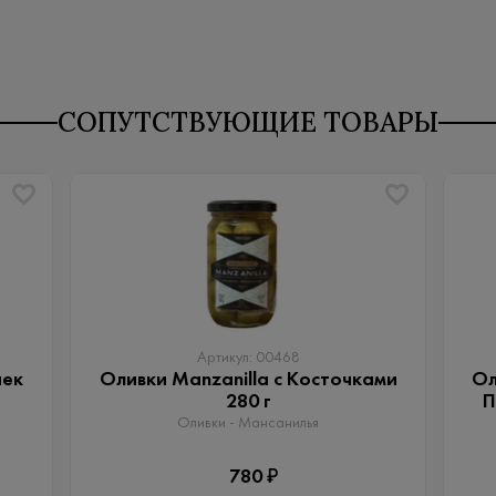
СОПУТСТВУЮЩИЕ ТОВАРЫ
Артикул: 00468
чек
Оливки Manzanilla с Косточками
Ол
280 г
П
Оливки - Мансанилья
780 ₽