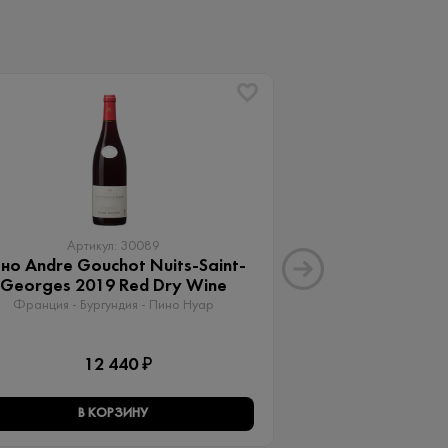
Артикул: 30089
Артику
но Andre Gouchot Nuits-Saint-
Вино Апартад
Georges 2019 Red Dry Wine
Мальб
Франция - Бургундия - Пино Нуар
Аргентина - Менд
12 440 ₽
15 
В КОРЗИНУ
В КО