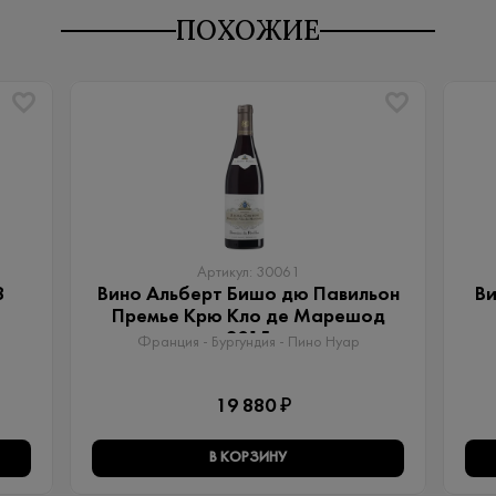
ПОХОЖИЕ
Артикул: 30061
8
Вино Альберт Бишо дю Павильон
Ви
Премье Крю Кло де Марешод
2015
Франция - Бургундия - Пино Нуар
19 880 ₽
В КОРЗИНУ