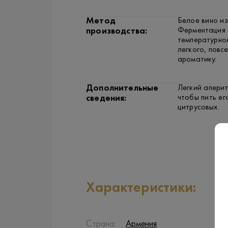
Метод
Белое вино из
Ферментация 
производства:
температурно
легкого, повс
ароматику.
Дополнительные
Легкий аперит
чтобы пить ег
сведения:
цитрусовых.
Характеристики:
Страна:
Армения