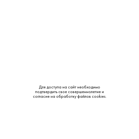
Крепость:
11%
Тип:
Белое
Бренд:
Royal Tokaji
Сахар:
Сладкое
Смотреть все характеристики
Для доступа на сайт необходимо
подтвердить свое совершеннолетие и
согласие на обработку файлов cookies.
Описание:
Аромат и вкус: