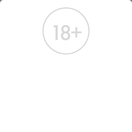
ГЛАВНАЯ
КАТАЛОГ
ВИНО
ВИНО РОЙЯЛ ТОКАЙ 5 ПУТТОНЬОШ АСУ 2017
ВИНО ROYAL TOKAJI 5
PUTTONYOS ASZU 2017
WHITE SWEET 0.5 Л
Артикул: 31563 │ Венгрия - Сладкое - Белое