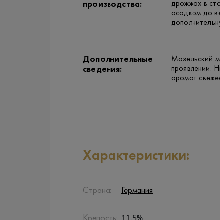
дрожжах в ста
производства:
осадком до ве
дополнительну
Дополнительные
Мозельский ми
проявлении. Н
сведения:
аромат свеже
Характеристики:
Страна:
Германия
11.5%
Крепость: