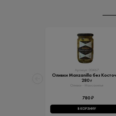
Артикул: 00467
Оливки Manzanilla без Косто
280 г
Оливки - Мансанилья
780 ₽
В КОРЗИНУ