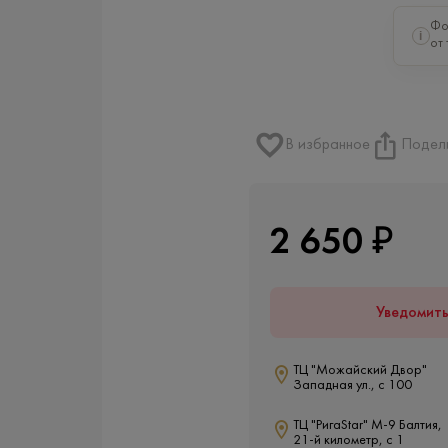
Фо
i
от 
В избранное
Подел
2 650 ₽
Уведомит
ТЦ "Можайский Двор"
Западная ул., с 100
ТЦ "РигаStar" М-9 Балтия,
21-й километр, с 1