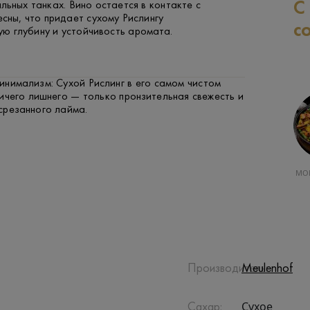
С
льных танках. Вино остается в контакте с
сны, что придает сухому Рислингу
с
ю глубину и устойчивость аромата.
нимализм: Сухой Рислинг в его самом чистом
ичего лишнего — только пронзительная свежесть и
срезанного лайма.
РЫБА
КУРЯТИНА
МО
Производитель:
Meulenhof
Сухое
Сахар: