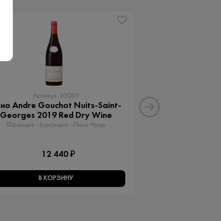
Артикул: 30089
Артику
но Andre Gouchot Nuits-Saint-
Вино Апартад
Georges 2019 Red Dry Wine
Мальб
Франция - Бургундия - Пино Нуар
Аргентина - Менд
12 440 ₽
15 
В КОРЗИНУ
В КО