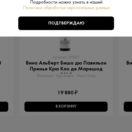
Подробности можно узнать в нашей
Политике обработки персональных данных
ПОДТВЕРЖДАЮ
Артикул: 30061
8
Вино Альберт Бишо дю Павильон
Ви
Премье Крю Кло де Марешод
2015
Франция - Бургундия - Пино Нуар
19 880 ₽
В КОРЗИНУ