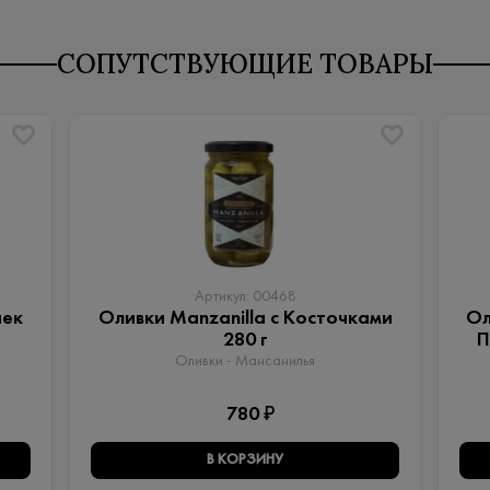
СОПУТСТВУЮЩИЕ ТОВАРЫ
Артикул: 00468
чек
Оливки Manzanilla с Косточками
Ол
280 г
П
Оливки - Мансанилья
780 ₽
В КОРЗИНУ