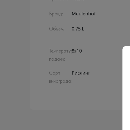
Meulenhof
Бренд:
0.75 L
Объем:
8–10
Температура
подачи:
Рислинг
Сорт
винограда: