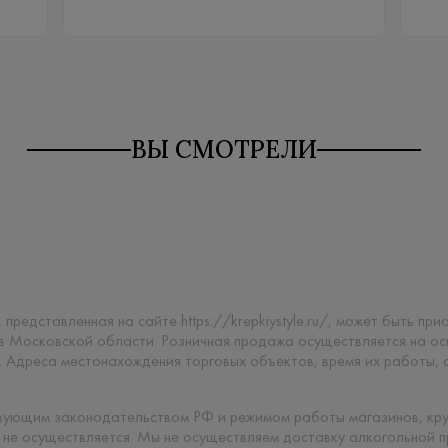
ВЫ СМОТРЕЛИ
 представленная на сайте https://krepkiystyle.ru/, может быть п
 в Московской области. Розничная продажа осуществляется на о
. Адреса местонахождения торговых объектов, время их работы,
твующим законодательством РФ и режимом работы магазинов, кр
 не осуществляется. Мы не осуществляем доставку алкогольной 