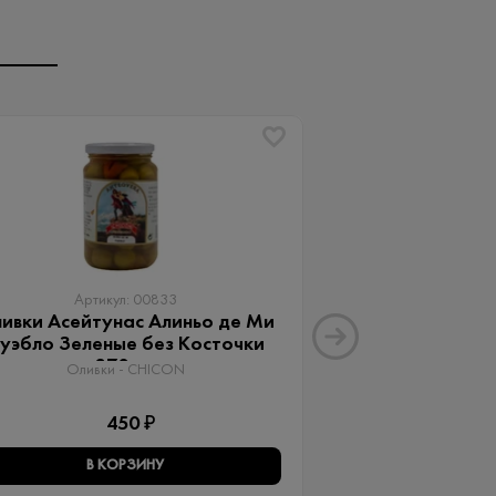
Артикул: 00833
Артику
ивки Асейтунас Алиньо де Ми
Оливки Ассор
уэбло Зеленые без Косточки
Aceitunas G
370 мл
Оливки 
Оливки - CHICON
3
450 ₽
В КОРЗИНУ
В КО