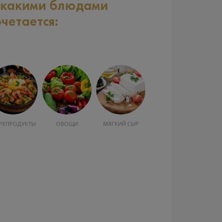
 какими блюдами
очетается:
РЕПРОДУКТЫ
ОВОЩИ
МЯГКИЙ СЫР