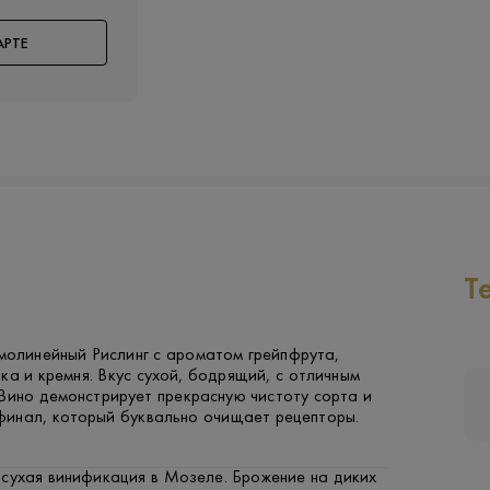
АРТЕ
Т
молинейный Рислинг с ароматом грейпфрута,
ка и кремня. Вкус сухой, бодрящий, с отличным
Вино демонстрирует прекрасную чистоту сорта и
инал, который буквально очищает рецепторы.
 сухая винификация в Мозеле. Брожение на диких