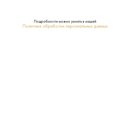
13%
Крепость:
Сухое
Сахар:
Подробности можно узнать в нашей
Политике обработки персональных данных
Quinta da Pellada
Бренд:
Дао
Регион:
0.75 L
Объем:
Нет
Подарочная
упаковка:
2015
Год:
16–18
Температура
подачи: