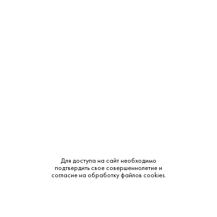
Объем:
0.75
Крепость:
13%
Тип:
Красное
Бренд:
Quinta da Pellada
Сахар:
Сухое
Смотреть все характеристики
Для доступа на сайт необходимо
подтвердить свое совершеннолетие и
согласие на обработку файлов cookies.
Описание:
Аромат и вкус: