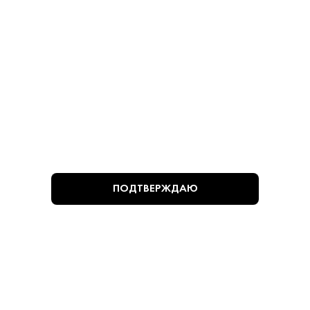
780 ₽
780 ₽
В КОРЗИНУ
В КОРЗИНУ
ВЫ СМОТРЕЛИ
ПОДТВЕРЖДАЮ
Алкогольная продукция, представленная на сайте
https://krepkiystyle.ru/, может быть приобретена только в
одном из магазинов «Крепкий стиль», расположенных в