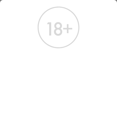
ГЛАВНАЯ
КАТАЛОГ
ВИНО
ВИНО КИНТА ДА ПЕЛЛАДА ЖАЕН 2015
ВИНО QUINTA DA PELLADA
JAEN 2015 RED DRY WINE
Артикул: 30908 │ Португалия - Дао - Жаен