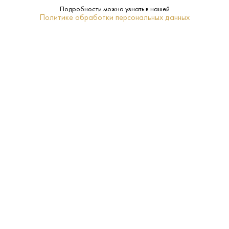
Подробности можно узнать в нашей
Нижняя Австрия
Регион:
Политике обработки персональных данных
0.75 L
Объем:
Нет
Подарочная
упаковка:
10–12
Температура
подачи:
Белое
Тип:
Грюнер Вельтлинер
Сорт
винограда:
2022
Год
урожая: