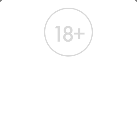
ГЛАВНАЯ
КАТАЛОГ
ВИНО
ВИНО КАТЦЕНШПРУНГ ГРЮНЕР ВЕЛЬТЛИНЕР 2022
ВИНО KATZENSPRUNG
GRUNER VELTLINER 2022
WHITE DRY 0.75 Л
Артикул: 30872 │ Австрия - Сухое - Белое