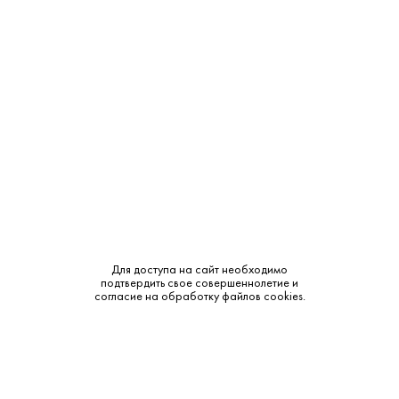
Производитель:
Weingut Lenz Moser
Объем:
0.75
Крепость:
12%
Тип:
Белое
Бренд:
Katzensprung
Сахар:
Сухое
Смотреть все характеристики
Для доступа на сайт необходимо
подтвердить свое совершеннолетие и
согласие на обработку файлов cookies.
Описание: