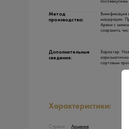
послевкусием.
Метод
Винификация 
мацерации. П
производства:
Арени с мини
сохранить чис
Дополнительные
Характер: Наз
харизматичное
сведения:
сортовым проф
Характеристики:
Страна:
Армения