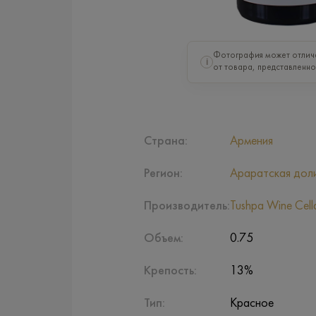
Фотография может отлич
i
от товара, представленно
Страна:
Армения
Регион:
Араратская дол
Производитель:
Tushpa Wine Cell
Объем:
0.75
Крепость:
13%
Тип:
Красное