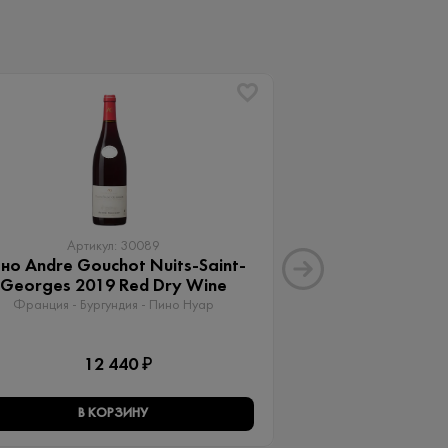
Артикул: 30089
Артику
но Andre Gouchot Nuits-Saint-
Вино Апартад
Georges 2019 Red Dry Wine
Мальб
Франция - Бургундия - Пино Нуар
Аргентина - Менд
12 440 ₽
15 
В КОРЗИНУ
В КО