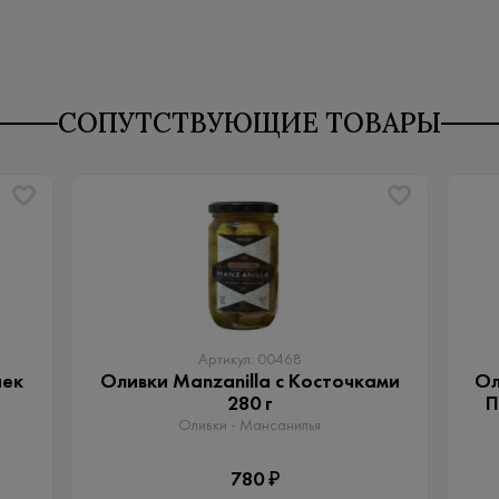
СОПУТСТВУЮЩИЕ ТОВАРЫ
Артикул: 00468
чек
Оливки Manzanilla с Косточками
Ол
280 г
П
Оливки - Мансанилья
780 ₽