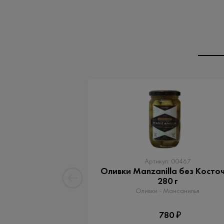
Артикул: 00467
Оливки Manzanilla без Косто
280 г
Оливки - Мансанилья
780 ₽