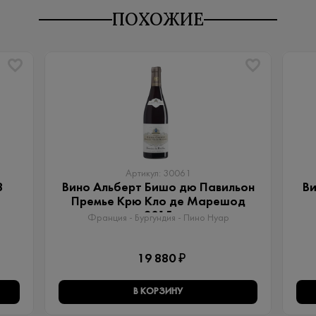
ПОХОЖИЕ
Артикул: 30061
8
Вино Альберт Бишо дю Павильон
Ви
Премье Крю Кло де Марешод
2015
Франция - Бургундия - Пино Нуар
19 880 ₽
В КОРЗИНУ