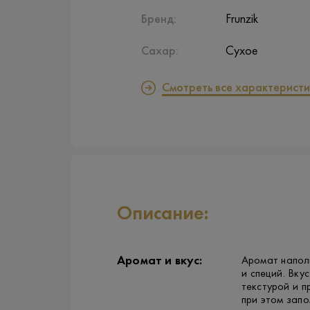
Бренд:
Frunzik
Сахар:
Сухое
Смотреть все характеристи
Описание:
Аромат и вкус:
Аромат напол
и специй. Вку
текстурой и п
при этом зап