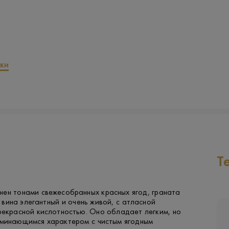
ки
Т
нен тонами свежесобранных красных ягод, граната
с вина элегантный и очень живой, с атласной
рекрасной кислотностью. Оно обладает легким, но
оминающимся характером с чистым ягодным