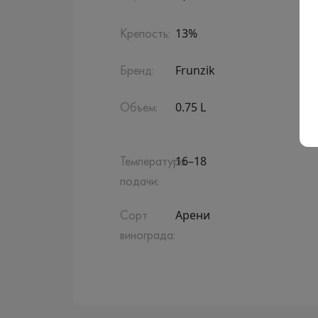
13%
Крепость:
Frunzik
Бренд:
0.75 L
Объем:
16–18
Температура
подачи:
Арени
Сорт
винограда: