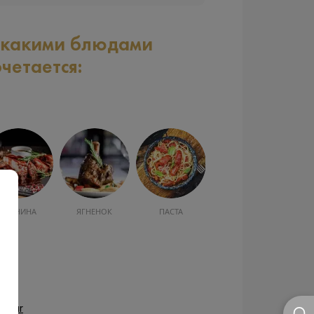
 какими блюдами
очетается:
СВИНИНА
ЯГНЕНОК
ПАСТА
ellar