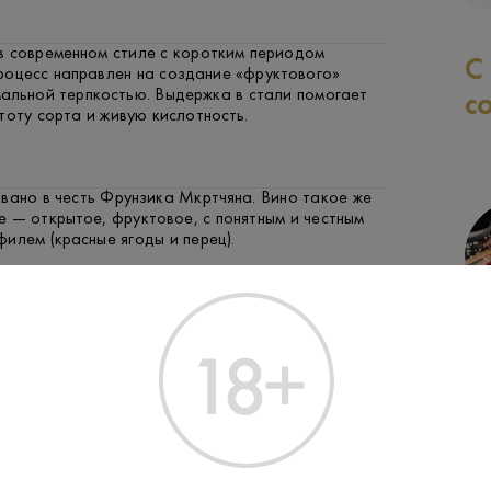
в современном стиле с коротким периодом
С
роцесс направлен на создание «фруктового»
мальной терпкостью. Выдержка в стали помогает
с
тоту сорта и живую кислотность.
вано в честь Фрунзика Мкртчяна. Вино такое же
 — открытое, фруктовое, с понятным и честным
илем (красные ягоды и перец).
ГОВЯДИНА
СЫР
Производитель:
Tushpa Wine C