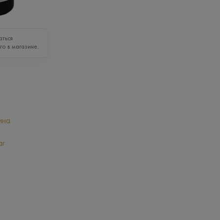
аться
го в магазине.
ина
ar