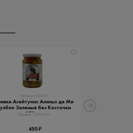
Артикул: 00833
Артику
ивки Асейтунас Алиньо де Ми
Оливки Ассор
уэбло Зеленые без Косточки
Aceitunas G
370 мл
Оливки 
Оливки - CHICON
3
450 ₽