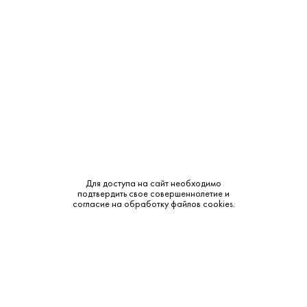
Крепость:
13.5%
Тип:
Розовое
Бренд:
Frunzik
Сахар:
Сухое
Смотреть все характеристики
Для доступа на сайт необходимо
подтвердить свое совершеннолетие и
согласие на обработку файлов cookies.
Описание:
Аромат и вкус:
Нарядное розе с ароматом барбариса, красной
смородины и лепестков роз. Вкус вина освежающий и