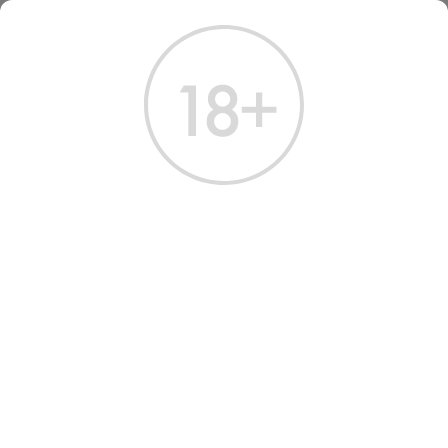
ГЛАВНАЯ
КАТАЛОГ
ВИНО
ВИНО ФРУНЗИК АРЕНИ 2021
ВИНО FRUNZIK ARENI 2021
ROSE DRY 0.75 Л
Артикул: 31957 │ Армения - Сухое - Розовое