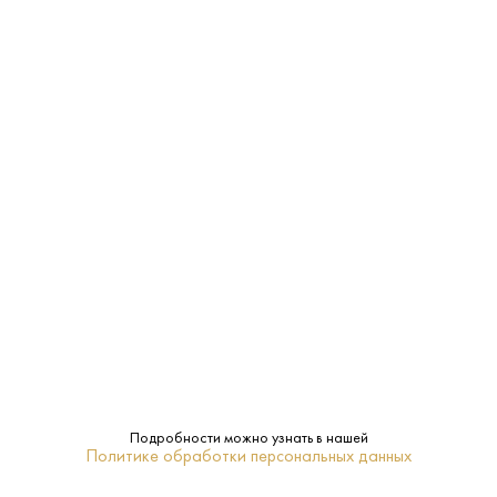
Характеристики:
Страна:
Армения
Производитель:
Tushpa Wine Cellar
13.5%
Крепость:
Сухое
Сахар:
Frunzik
Бренд:
Араратская долина
Регион:
0.75 L
Объем:
Подробности можно узнать в нашей
Политике обработки персональных данных
Нет
Подарочная