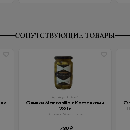
СОПУТСТВУЮЩИЕ ТОВАРЫ
Артикул: 00468
чек
Оливки Manzanilla с Косточками
Ол
280 г
П
Оливки - Мансанилья
780 ₽