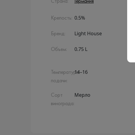
Страна:
Германия
0.5%
Крепость:
Light House
Бренд:
0.75 L
Объем:
14–16
Температура
подачи:
Мерло
Сорт
винограда: