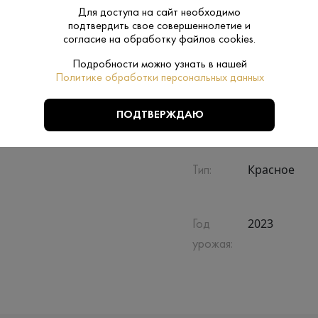
Производитель:
Dr Zenzen
Для доступа на сайт необходимо
подтвердить свое совершеннолетие и
согласие на обработку файлов cookies.
Полусладко
Сахар:
Подробности можно узнать в нашей
Пфальц
Политике обработки персональных данных
Регион:
Нет
ПОДТВЕРЖДАЮ
Подарочная
упаковка:
Красное
Тип:
2023
Год
урожая: