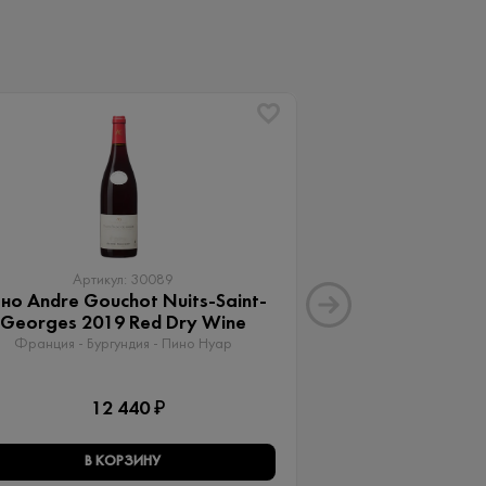
Артикул: 30089
Артику
но Andre Gouchot Nuits-Saint-
Вино Апартад
Georges 2019 Red Dry Wine
Мальб
Франция - Бургундия - Пино Нуар
Аргентина - Менд
12 440 ₽
15 
В КОРЗИНУ
В КО