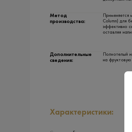
Метод
Применяется 
Column) для б
производства:
эффективно с
оставляя напи
Дополнительные
Полнотелый и
на фруктовую
сведения:
Характеристики: