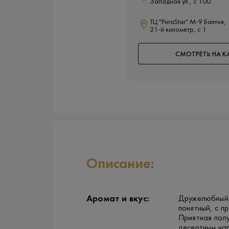
Западная ул., с 100
ТЦ "РигаStar" М-9 Балтия,
21-й километр, с 1
СМОТРЕТЬ НА К
Описание:
Аромат и вкус:
Дружелюбный а
понятный, с п
Приятная полу
десертным на