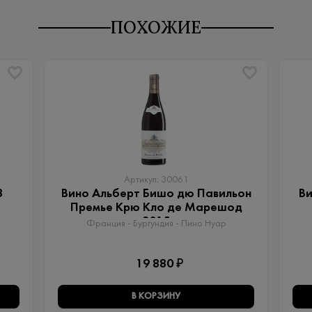
ПОХОЖИЕ
Артикул: 30061
8
Вино Альберт Бишо дю Павильон
Ви
Премье Крю Кло де Марешод
2015
Франция - Бургундия - Пино Нуар
19 880 ₽
В КОРЗИНУ