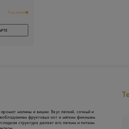
Под заказ
АРТЕ
Т
ромат малины и вишни. Вкус легкий, сочный и
реобладанием фруктовых нот и мягким финишем.
сладкая структура делает его легким и питким
питком.