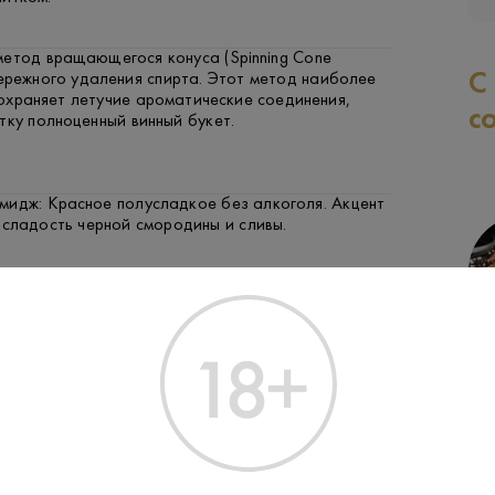
метод вращающегося конуса (Spinning Cone
С
ережного удаления спирта. Этот метод наиболее
охраняет летучие ароматические соединения,
с
тку полноценный винный букет.
мидж: Красное полусладкое без алкоголя. Акцент
 сладость черной смородины и сливы.
ГОВЯДИНА
СЫР