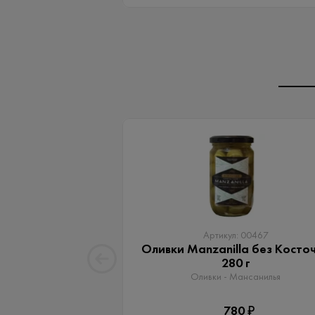
Артикул: 00467
Оливки Manzanilla без Косто
280 г
Оливки - Мансанилья
780 ₽