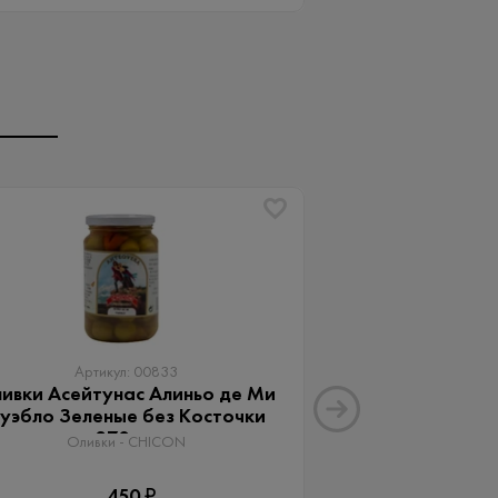
Артикул: 00833
Артику
ивки Асейтунас Алиньо де Ми
Оливки Ассор
уэбло Зеленые без Косточки
Aceitunas G
370 мл
Оливки 
Оливки - CHICON
3
450 ₽