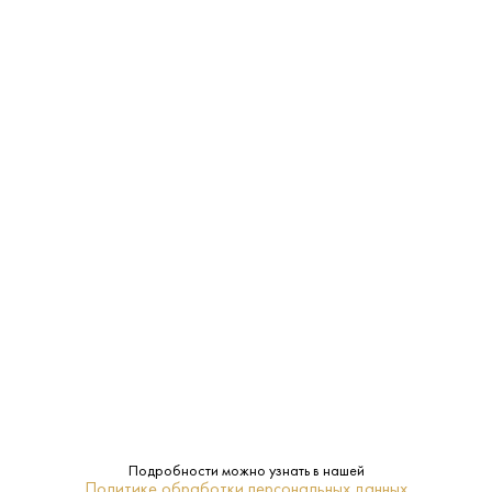
Характеристики:
Страна:
Германия
Производитель:
Ernst Ludwig
0%
Крепость:
Полусладкое
Сахар:
Ernst Ludwig
Бренд:
Рейнгессен
Регион:
Подробности можно узнать в нашей
Политике обработки персональных данных