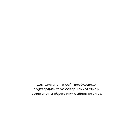
Объем:
0.75
Крепость:
0%
Тип:
Белое
Бренд:
Ernst Ludwig
Сахар:
Полусладкое
Смотреть все характеристики
Для доступа на сайт необходимо
подтвердить свое совершеннолетие и
согласие на обработку файлов cookies.
Описание: