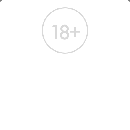
ГЛАВНАЯ
КАТАЛОГ
ВИНО
ВИНО БЕЗАЛКОГОЛЬНОЕ ЭРНСТ ЛЮДВИГ РИСЛИНГ 2023
ВИНО NON-ALCOHOLIC
ERNST LUDWIG RIESLING
2023 WHITE SEMI-SWEET
0.75 Л
Артикул: 32732 │ Германия - Полусладкое - Белое