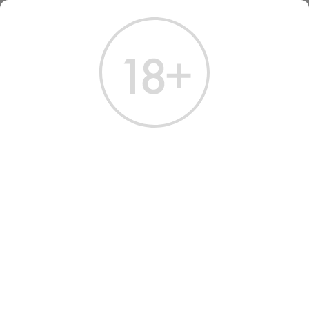
ГЛАВНАЯ
КАТАЛОГ
ВИНО
ВИНО АРЕНИ ГОЛД 2022
ВИНО ARENI GOLD 2022
RED DRY 0.75 Л
Артикул: 32348 │ Армения - Сухое - Красное