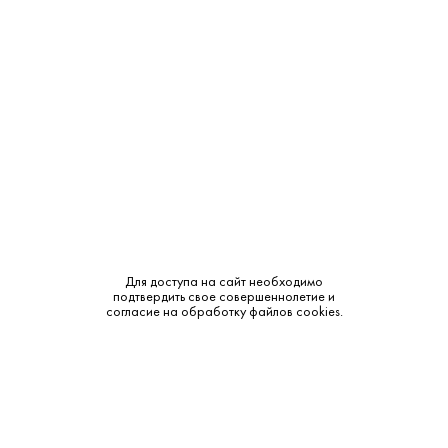
Крепость:
13%
Тип:
Красное
Бренд:
Areni Gold
Сахар:
Сухое
Смотреть все характеристики
Для доступа на сайт необходимо
подтвердить свое совершеннолетие и
согласие на обработку файлов cookies.
Описание:
Аромат и вкус:
Истинное воплощение армянского терруара: аромат
наполнен нотами спелой вишни, черники и горного