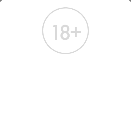
ГЛАВНАЯ
КАТАЛОГ
ВИНО
ВИНО АГОСТИНО ПЬЕРИ БРУНЕЛЛО ДИ МОНТАЛЬЧИНО 2017
ВИНО AGOSTINO PIERI
BRUNELLO DI MONTALCINO
2017
Артикул: 30033 │ Италия - Тоскана - Agostina Pieri