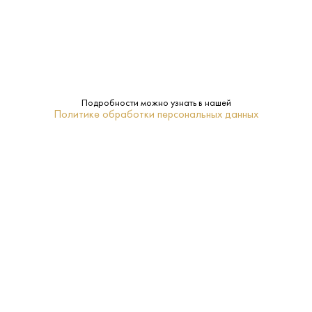
Страна:
Италия
Производитель:
Agostina Pieri
Подробности можно узнать в нашей
15.5%
Крепость:
Политике обработки персональных данных
Сухое
Сахар:
Agostina Pieri
Бренд:
Тоскана
Регион:
0.75 L
Объем:
Нет
Подарочная
упаковка: