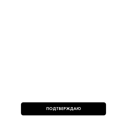
Оливки Manzanilla без
Оливки Manzanilla с
Косточек 280 г
Косточками 280 г
Оливки - Мансанилья
Оливки - Мансанилья
780 ₽
780 ₽
В КОРЗИНУ
В КОРЗИНУ
ВЫ СМОТРЕЛИ
ПОДТВЕРЖДАЮ