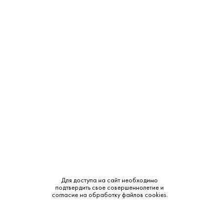
Производитель:
Agostina Pieri
Объем:
0.75
Крепость:
15.5%
Тип:
Красное
Бренд:
Agostina Pieri
Сахар:
Сухое
Смотреть все характеристики
Для доступа на сайт необходимо
подтвердить свое совершеннолетие и
согласие на обработку файлов cookies.
Описание: