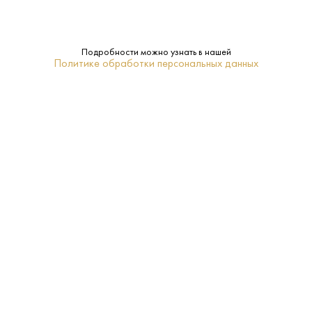
Подробности можно узнать в нашей
Политике обработки персональных данных
3 600 ₽
Вино Дубровский Оранж Янтарный 2019
Дубровский • Оранжевое • 12.5% • Крым
В наличии в 2 магазинах
Артикул: 30591
В корзину