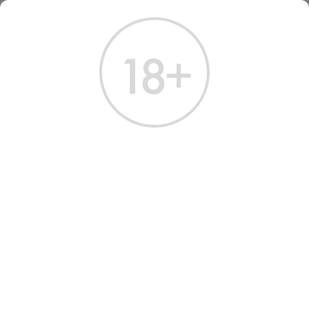
ГЛАВНАЯ
КАТАЛОГ
ВИНО
РОССИЯ
РОССИЯ
Всего найдено:
129 товаров
ФИЛЬТРЫ
НАШ ВЫБОР