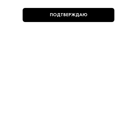
ПОДТВЕРЖДАЮ
490 ₽
Вино Цард Каберне
Цард • Красное • 13%
В наличии в 1 магазине
Артикул: 32018
В корзину