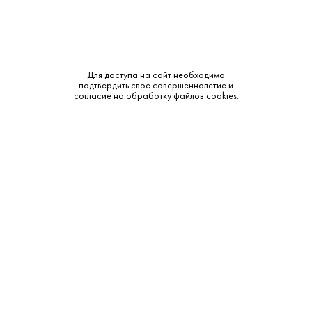
Для доступа на сайт необходимо
2 475 ₽
подтвердить свое совершеннолетие и
согласие на обработку файлов cookies.
Вино Краш Каберне Совиньон 2020
Crush • Красное • 14% • Крым
В наличии в 2 магазинах
Артикул: 30984
В корзину