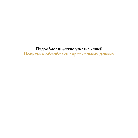
Нет
Подарочная
упаковка:
10–12
Температура
подачи:
Подробности можно узнать в нашей
Политике обработки персональных данных
Белое
Тип:
Черная смородина
Сорт
винограда:
ПОХОЖИЕ