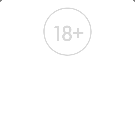
ГЛАВНАЯ
КАТАЛОГ
ВИНО
ПЛОДОВЫЙ НАПИТОК ДЕРЕВО ЖИЗНИ ЧЕРНАЯ СМОРОДИНА СЛАДКИЙ
ПЛОДОВЫЙ НАПИТОК TREE
OF LIFE BLACKCURRANT
SEMI-SWEET 0.75 Л
Артикул: 32698 │ Армения - Полусладкое - Белое
Фотография может отличаться
i
от товара, представленного в магазине.
В избранное
Поделиться