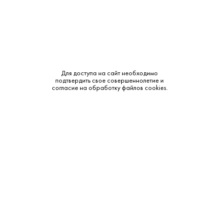
Интенсивный букет с нотами растертого листа смородины
и спелых черных ягод. Вкус плотный, насыщенный, с
хорошим балансом между сладостью и характерной
ягодной кислинкой. Послевкусие долгое, с узнаваемым
терпким штрихом черной смородины.
Метод производства:
Для доступа на сайт необходимо
подтвердить свое совершеннолетие и
Интенсивный процесс экстракции сока из ягод черной
согласие на обработку файлов cookies.
смородины с последующим контролируемым брожением.
Высокое содержание натуральных антиоксидантов в ягоде
позволяет минимизировать использование сульфитов при
стабилизации.
Дополнительные сведения:
Витаминный взрыв: Напиток с высокой экстрактивностью.
Черная смородина дает мощный аромат и характерную
кислинку, которая освежает сладость.