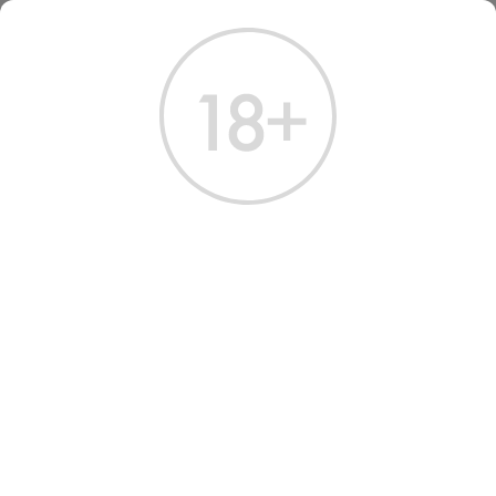
ГЛАВНАЯ
КАТАЛОГ
ПИВО
ПИВО ЧЕСКА ПИНТА №1 СВЕТЛОЕ НЕ 568 МЛ
ПИВО CESKA PINTA #1
LIGHT UNFILTERED BEER
Артикул: 70252 │ Чехия - Ceska Pinta -Светлое