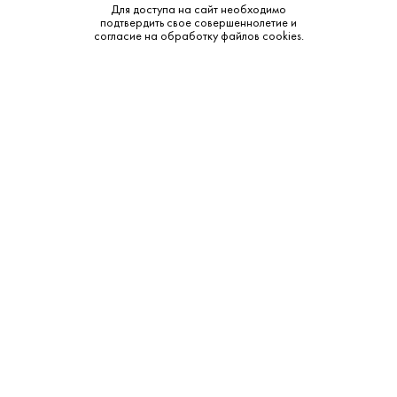
Тип:
Светлое
Для доступа на сайт необходимо
подтвердить свое совершеннолетие и
согласие на обработку файлов cookies.
Бренд:
Pivovar Antos
Смотреть все характеристики
Описание:
Дополнительные сведения:
Ощутите дух чешского пивоварения с "Ческа Пинта №1".
Это светлое, нефильтрованное пиво в удобной банке
объемом 0,568 литра, с крепостью 5%, порадует вас
богатым, полным вкусом и мягкой текстурой, характерными
для традиционных чешских лагеров. Его нефильтрованная
природа придает ему особую глубину и натуральность,
делая каждый глоток настоящим удовольствием для