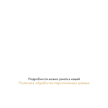
Прага
Регион:
Светлое
Тип:
Pivovar Antos
Бренд:
0.57 L
Объем:
ПОХОЖИЕ
Подробности можно узнать в нашей
Политике обработки персональных данных
Пивной Напиток Блю Мун
Пивной Напиток Корона