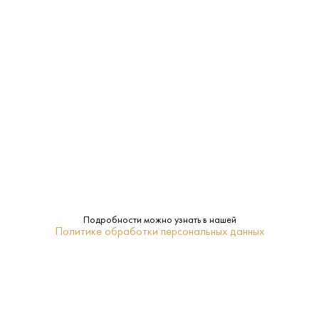
Светлое
Тип:
Rothaus Tannenzapfle
Бренд:
0.44 L
Объем:
ПОХОЖИЕ
Подробности можно узнать в нашей
Политике обработки персональных данных
Пивной Напиток Блю Мун
Пивной Напиток Корона
Неосветленный 0.33 л
Экстра 355 мл
США - Blue Moon - Светлое
Мексика - Corona Extra - Светлое