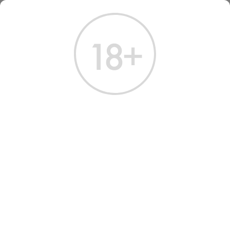
ГЛАВНАЯ
КАТАЛОГ
ПИВО
ПИВО БАД СВЕТЛОЕ 0.44 Л
ПИВО BAD LIGHT FILTERED
BEER
Артикул: 70083 │ Германия - Баден-Вюртемберг - Светлое