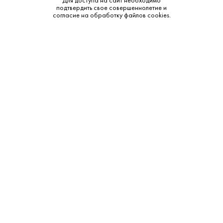
Для доступа на сайт необходимо
Тип:
Светлое
подтвердить свое совершеннолетие и
согласие на обработку файлов cookies.
Бренд:
Rothaus Tannenzapfle
Смотреть все характеристики
Описание:
Дополнительные сведения:
"Бад Светлое" – это ваш надежный спутник для любого
случая. Это легкое и освежающее фильтрованное пиво
крепостью 5% в удобной бутылке 0,44л обладает чистым,
приятным вкусом с легкой хмелевой горчинкой. Оно
прекрасно утоляет жажду и станет отличным дополнением
к дружеским посиделкам или спокойному вечеру.