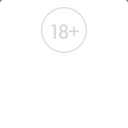
ГЛАВНАЯ
КАТАЛОГ
ПИВО
ПИВО ШПАТЕН МЮНХЕН СВЕТЛОЕ 0.5 Л
ПИВО SPATEN MUNCHEN
LIGHT FILTERED BEER
Артикул: 70260 │ Германия - Spaten - Светлое