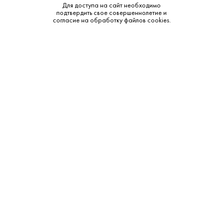
Тип:
Светлое
Для доступа на сайт необходимо
подтвердить свое совершеннолетие и
согласие на обработку файлов cookies.
Бренд:
Spaten-Franziskaner-Brau
Смотреть все характеристики
Описание:
Дополнительные сведения:
Ощутите дух Мюнхена с "Шпатен Мюнхен" – эталонным
светлым фильтрованным пивом, воплощающим традиции
одного из старейших пивоваренных заводов Германии.
Сбалансированный вкус с легкой хмелевой горчинкой и
приятным солодовым послевкусием, крепостью 5,2%,
делает его идеальным выбором для ценителей классики.
Удобная жестяная банка объемом 0,5 литра позволит