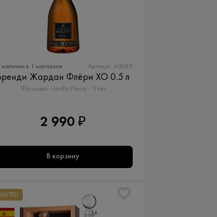
 наличии в 1 магазине
Артикул: 60049
Бренди Жардан Флёри ХО 0.5 л
Франция - Jardin Fleury - 5 лет
2 990 ₽
В корзину
LIMITED