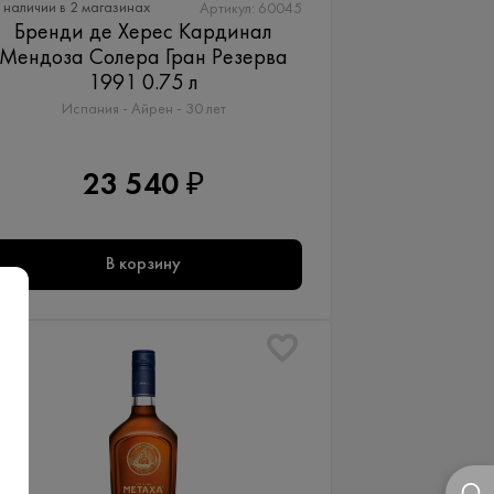
 наличии в 2 магазинах
Артикул: 60045
Бренди де Херес Кардинал
Мендоза Солера Гран Резерва
1991 0.75 л
Испания - Айрен - 30 лет
23 540 ₽
В корзину