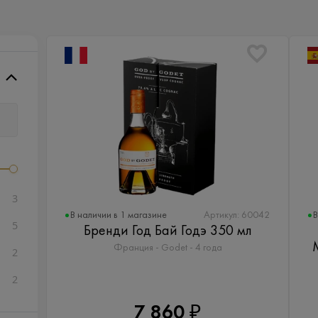
3
В наличии в 1 магазине
В
Артикул: 60042
5
Бренди Год Бай Годэ 350 мл
Франция - Godet - 4 года
2
2
7 860 ₽