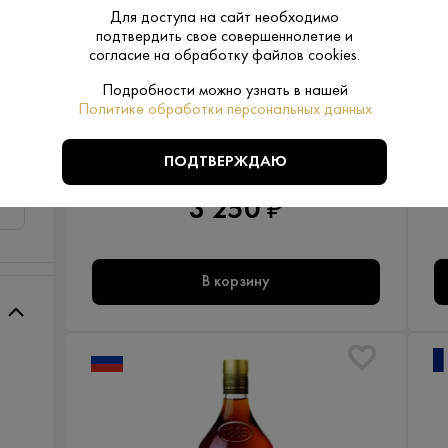
Для доступа на сайт необходимо
подтвердить свое совершеннолетие и
согласие на обработку файлов cookies.
Подробности можно узнать в нашей
В наличии в 1 магазине
В
Артикул: 60812
Политике обработки персональных данных
Бренди Метакса 7 Звезд 0.7 л
Греция - Мускат - Metaxa
ПОДТВЕРЖДАЮ
3 250 ₽
В корзину