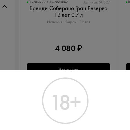
В наличии в 1 магазине
В
Артикул: 60827
Бренди Соберано Гран Резерва
12 лет 0.7 л
Испания - Айрен - 12 лет
4 080 ₽
В корзину