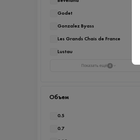
Beveland
Godet
Gonzalez Byass
Les Grands Chais de France
Lustau
Показать ещё
4
Объем
0.5
0.7