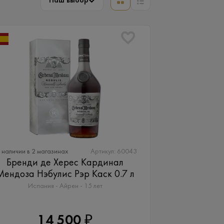
Наш выбор
 наличии в 2 магазинах
Артикул: 60043
Бренди де Херес Кардинал
Мендоза Нэбулис Рэр Каск 0.7 л
Испания - Айрен - 15 лет
14 500 ₽