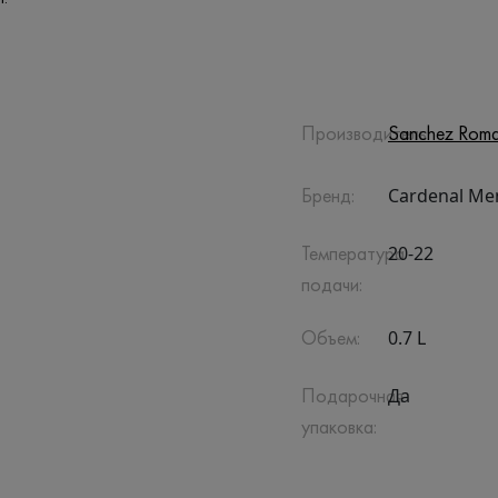
Производитель:
Sanchez Roma
Cardenal Me
Бренд:
20-22
Температура
подачи:
0.7 L
Объем:
Да
Подарочная
упаковка: