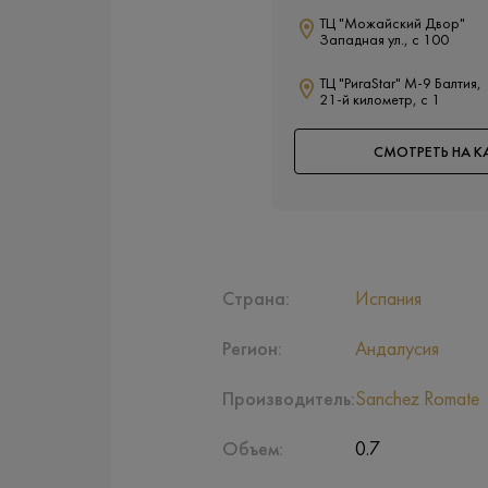
ТЦ "Можайский Двор"
Западная ул., с 100
ТЦ "РигаStar" М-9 Балтия,
21-й километр, с 1
СМОТРЕТЬ НА К
Страна:
Испания
Регион:
Андалусия
Производитель:
Sanchez Romate
Объем:
0.7