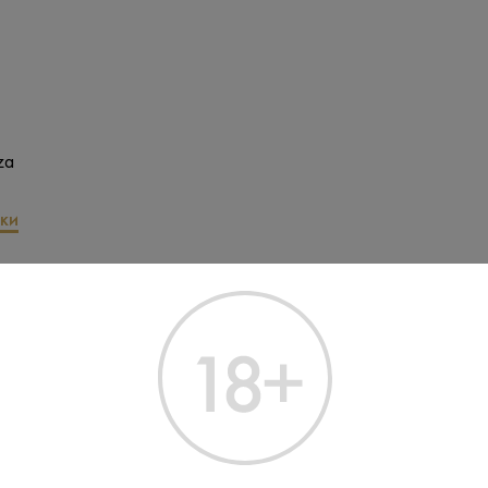
za
ки