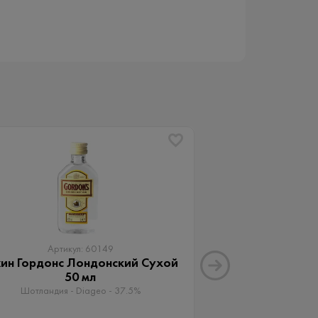
Артикул: 60149
Артику
ин Гордонс Лондонский Сухой
Джин Монс
50 мл
Франция - Fau
Шотландия - Diageo - 37.5%