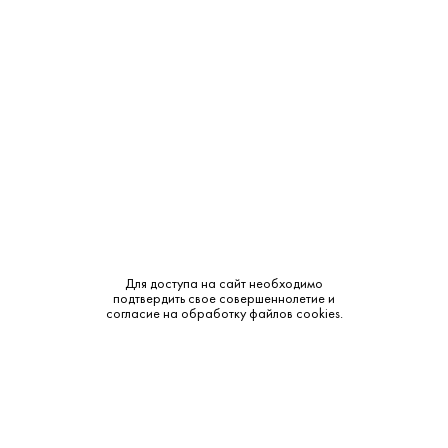
Производитель:
Chateau de Montifaud
Объем:
0.7
Крепость:
46%
Выдержка:
15 лет
Бренд:
Chateau de Montifaud
Смотреть все характеристики
Для доступа на сайт необходимо
подтвердить свое совершеннолетие и
согласие на обработку файлов cookies.
Описание:
Аромат и вкус: