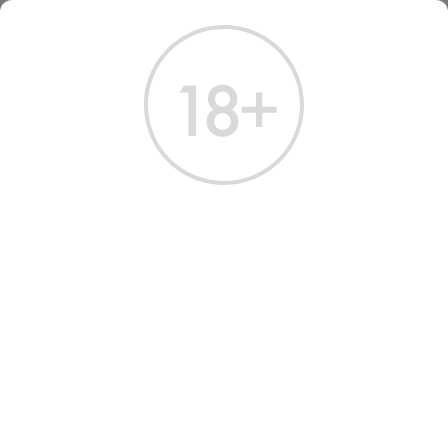
ГЛАВНАЯ
КАТАЛОГ
КОНЬЯК
КОНЬЯК ШАТО ДЕ МОНТИФО НАПОЛЕОН СИГАРНЫЙ 0,7 Л (ТУБА)
КОНЬЯК ШАТО ДЕ
МОНТИФО НАПОЛЕОН
СИГАРНЫЙ 0.7 Л
Артикул: 20515 │ Франция - Chateau de Montifaud - 15 лет - 40%