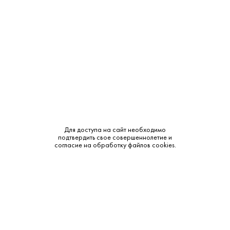
Класс:
KC
Смотреть все характеристики
Описание:
Для доступа на сайт необходимо
подтвердить свое совершеннолетие и
Аромат и вкус:
согласие на обработку файлов cookies.
Аромат: насыщенный, с нежными оттенками корицы и
старого дуба. Вкус: округлый, гармоничный, с легкими
карамельными нотками и длительным послевкусием.
Гастрономия:
Рекомендуется подавать в качестве дижестива при