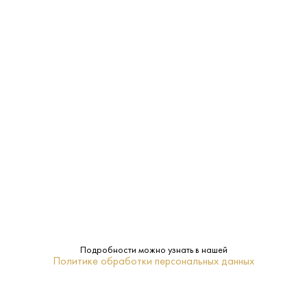
Характеристики:
Страна:
Армения
Производитель:
Ереванский КВВ Комбинат “АРАРАТ”
40%
Крепость:
KC
Класс:
Ной
Бренд:
Подробности можно узнать в нашей
Политике обработки персональных данных
Араратская долина
Регион: