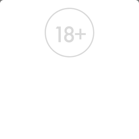
ГЛАВНАЯ
КАТАЛОГ
КОНЬЯК
КОНЬЯК НОЙ КЛАССИК 20 ЛЕТ 0,5 Л
КОНЬЯК НОЙ КЛАССИК 20
ЛЕТ 0,5 Л
Артикул: 20315 │ Армения - Ереванский завод - 20 лет - 40%