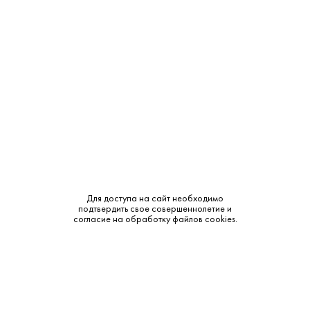
Крепость:
40%
Выдержка:
6 лет
Бренд:
Merlet
Класс:
XO
Смотреть все характеристики
Для доступа на сайт необходимо
подтвердить свое совершеннолетие и
согласие на обработку файлов cookies.
Описание:
Аромат и вкус:
• Аромат: Насыщенный, с нотами сухофруктов, ванили и
легкими оттенками дуба. • Вкус: Сбалансированный, с