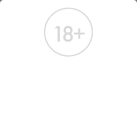
ГЛАВНАЯ
КАТАЛОГ
КОНЬЯК
КОНЬЯК МЕРЛЕ ХО 6ЛЕТ 0.7 Л
КОНЬЯК МЕРЛЕ ХО 6ЛЕТ 0.7
Л
Артикул: 20285 │ Франция - Martell & Co - 6 лет - 40%