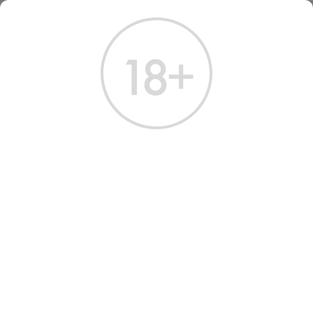
ГЛАВНАЯ
КАТАЛОГ
КОНЬЯК
КОНЬЯК АРЦРУНИ 8 ЛЕТ 0,5 Л (ТУБА)
КОНЬЯК АРЦРУНИ 8 ЛЕТ 0.5
Л
Артикул: 20059 │ Армения - Прошянский КЗ - Виноград - 40%