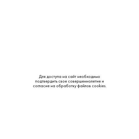
Объем:
0.5
Крепость:
40%
Выдержка:
8 лет
Бренд:
Арцруни
Смотреть все характеристики
Для доступа на сайт необходимо
подтвердить свое совершеннолетие и
согласие на обработку файлов cookies.
Описание:
Аромат и вкус:
Цвет: глубокий янтарный. Аромат: насыщенный, с нотами
сухофруктов, дуба и специй. Вкус: гармоничный, с