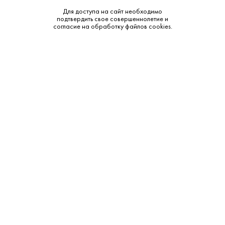
Для доступа на сайт необходимо
подтвердить свое совершеннолетие и
согласие на обработку файлов cookies.
3 850 ₽
Коньяк Руставели 10 лет 0.5 л
Руставели • 10 лет • 40% • Кахетия
В наличии в 1 магазине
Артикул: 20383
В корзину