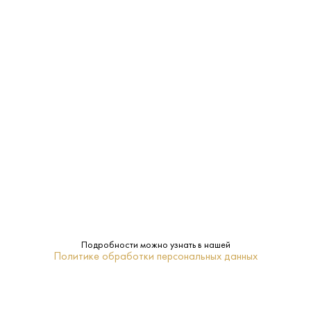
3 880 ₽
Коньяк Сараджишвили VSOP 8 лет 0.7 л
Сараджишвили • 8 лет • 40% • Тбилиси
В наличии в 2 магазинах
Артикул: 20394
В корзину
Подробности можно узнать в нашей
Политике обработки персональных данных