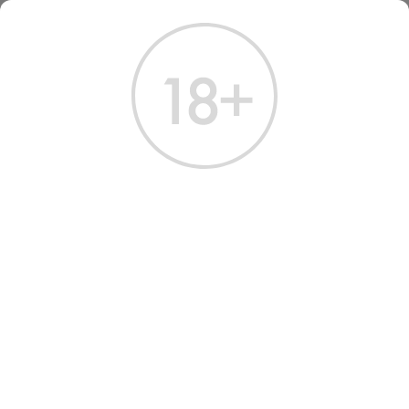
ГЛАВНАЯ
КАТАЛОГ
ВОДКА
ВОДКА
РУССКИЕ ТРЕНДЫ
ПРЕМИАЛЬНАЯ
ФИНСКАЯ / СКАНДИНАВСКАЯ
Всего найдено:
4 товара
ФИЛЬТРЫ
НАШ ВЫБОР