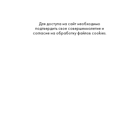
Для доступа на сайт необходимо
подтвердить свое совершеннолетие и
согласие на обработку файлов cookies.
425 ₽
Водка Кизлярка Виноградная Выдержанная 0.25 л
Кизлярка • Виноградная • 40% • Дагестан
В наличии в 1 магазине
Артикул: 10222
В корзину