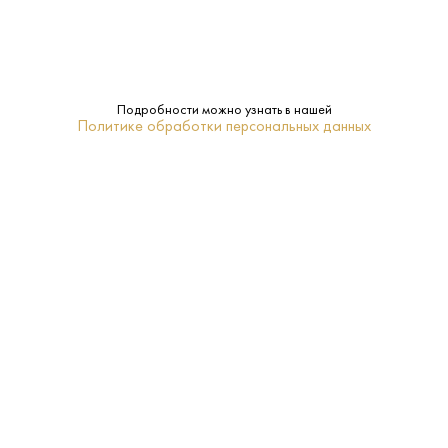
Производитель:
Il Marroneto
14%
Крепость:
Подробности можно узнать в нашей
Политике обработки персональных данных
Сухое
Сахар:
Il Marroneto
Бренд:
Тоскана
Регион:
0.75 L
Объем:
Нет
Подарочная
упаковка:
2019
Год: