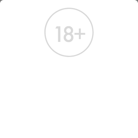
ГЛАВНАЯ
КАТАЛОГ
ВИНО
ВИНО ИЛЬ МАРРОНЕТО БРУНЕЛЛО ДИ МОНТАЛЬЧИНО 2019
ВИНО IL MARRONETO
BRUNELLO DI MONTALCINO
2019 RED DRY WINE
Артикул: 30730 │ Италия - Тоскана - Il Marroneto