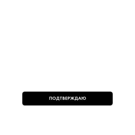
Косточек 280 г
Косточками 280 г
Оливки - Мансанилья
Оливки - Мансанилья
780 ₽
780 ₽
В КОРЗИНУ
В КОРЗИНУ
ВЫ СМОТРЕЛИ
ПОДТВЕРЖДАЮ