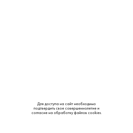
Производитель:
Il Marroneto
Объем:
0.75
Крепость:
14%
Тип:
Красное
Бренд:
Il Marroneto
Сахар:
Сухое
Смотреть все характеристики
Для доступа на сайт необходимо
подтвердить свое совершеннолетие и
согласие на обработку файлов cookies.
Описание: