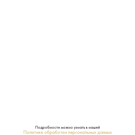
18 060 ₽
Шампанское A.R. Lenoble Blanc de Blancs Chouilly
Grand Cru 2012
A.R. Lenoble • Шампанское • 12% • Шампань
В наличии в 1 магазине
Артикул: 40462
В корзину
Подробности можно узнать в нашей
Политике обработки персональных данных