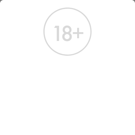
ГЛАВНАЯ
КАТАЛОГ
ШАМПАНСКОЕ И ИГРИСТОЕ
ШАМПАНСКОЕ И ИГРИСТОЕ
ПРОСЕККО
КАВА
КРЕМАН
ФРАНЦИЯ
ТОП ДО 3000 ₽
Всего найдено:
9 товаров
ФИЛЬТРЫ
НАШ ВЫБОР