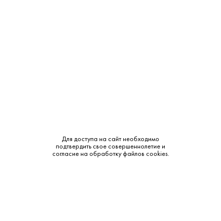
11 900 ₽
Marc Hеbrart Premier Cru Rosе Extra Brut
Marc Hebrart • Шампанское • 12.5% • Шампань
В наличии в 1 магазине
Артикул: 40497
Для доступа на сайт необходимо
подтвердить свое совершеннолетие и
В корзину
согласие на обработку файлов cookies.