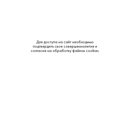
270 ₽
Для доступа на сайт необходимо
Пиво Леффе Брюн Темное 0.33 л
подтвердить свое совершеннолетие и
Abbaye de Leffe • Темное • Динан
согласие на обработку файлов cookies.
В наличии в 1 магазине
Артикул: 70180
В корзину