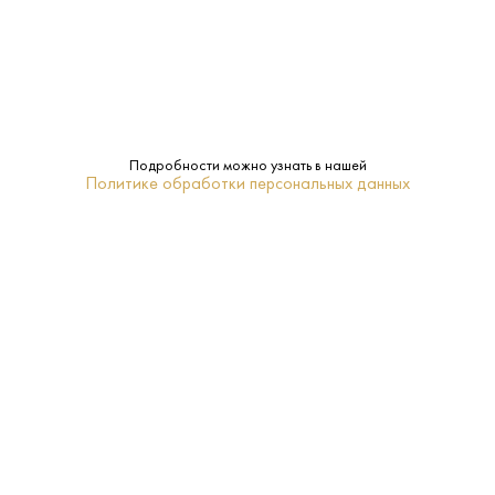
320 ₽
Пиво Мерфис Айриш Стаут Темное 0.5 л
Подробности можно узнать в нашей
Murphy's Brewery • Темное
Политике обработки персональных данных
В наличии в 2 магазинах
Артикул: 70184
В корзину