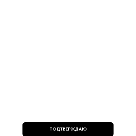
ноября 1995 г. № 171-ФЗ и постановлением Правительства РФ от 27
сентября 2007 г. № 612.
ПОПУЛЯРНЫЕ РАЗДЕЛЫ
ПОКУПАТЕЛЯМ
+7 (495) 222-22-85
ПОДТВЕРЖДАЮ
+7 (985) 222-22-85