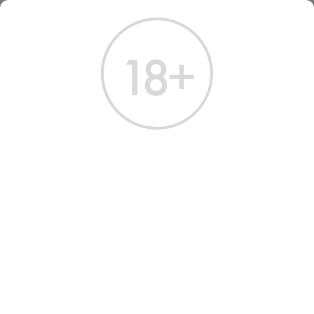
ГЛАВНАЯ
КАТАЛОГ
ПИВО
ПИВО
Всего найдено:
2 товара
ФИЛЬТРЫ
НАШ ВЫБОР