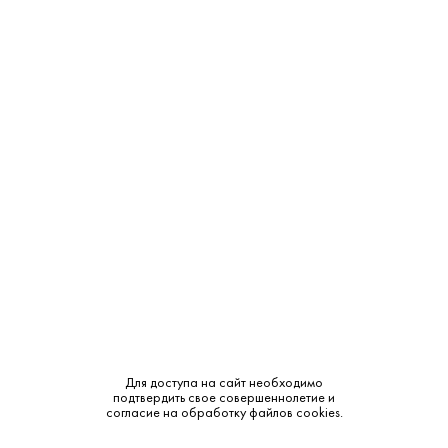
150 ₽
Пивной Напиток Честерс Лесные Ягоды 0.45 л
Chesters • Красное
В наличии в 1 магазине
Артикул: 70295
В корзину
Для доступа на сайт необходимо
подтвердить свое совершеннолетие и
согласие на обработку файлов cookies.