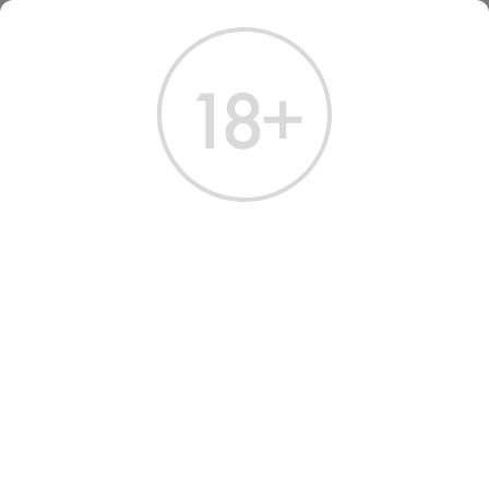
ГЛАВНАЯ
КАТАЛОГ
КОНЬЯК
КОНЬЯК СИГАР РЕЗЕРВ ХАЙН ХО 0,7 Л
КОНЬЯК СИГАР РЕЗЕРВ
ХАЙН ХО 0.7 Л
Артикул: 20399 │ Франция - Hine - 10 лет - 40%