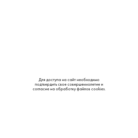
Бренд:
Hine
Класс:
XO
Смотреть все характеристики
Для доступа на сайт необходимо
Описание:
подтвердить свое совершеннолетие и
согласие на обработку файлов cookies.
Аромат и вкус:
Аромат: оттенки табачного листа, сухофруктов, меда и
легкие древесные нотки. Вкус: сбалансированный,
округлый, с тонами лакрицы и пряностей. Послевкусие:
длительное и запоминающееся.