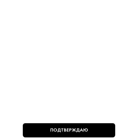
Оливки - Мансанилья
Оливки - Мансанилья
780 ₽
780 ₽
В КОРЗИНУ
В КОРЗИНУ
ВЫ СМОТРЕЛИ
ПОДТВЕРЖДАЮ