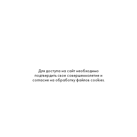
Объем:
0.5
Крепость:
40%
Выдержка:
15 лет
Бренд:
Россия
Смотреть все характеристики
Для доступа на сайт необходимо
подтвердить свое совершеннолетие и
согласие на обработку файлов cookies.
Описание:
Аромат и вкус:
Цвет: глубокий янтарный. Аромат: богатый, с оттенками
орехов, шоколада и дуба. Вкус: насыщенный,