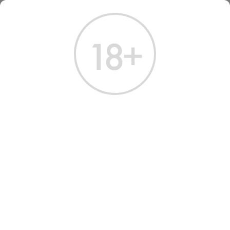
ГЛАВНАЯ
КАТАЛОГ
КОНЬЯК
КОНЬЯК РОССИЯ КС 15 ЛЕТ 0.5 Л (СЕРИЯ ДЕКОР В КОРОБКЕ)
КОНЬЯК РОССИЯ КС 15 ЛЕТ
0.5 Л
Артикул: 20382 │ Россия - «Ставропольский ВКЗ» - Виноград - 40%