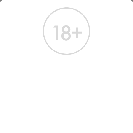
ГЛАВНАЯ
КАТАЛОГ
КОНЬЯК
КОНЬЯК МУАЗОН VSOP 0,7 Л
КОНЬЯК МУАЗОН VSOP 0.7
Л
Артикул: 20301 │ Франция - Moisans - 4 года - 40%