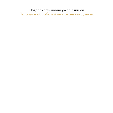
Подробности можно узнать в нашей
0.7 L
Объем:
Политике обработки персональных данных
VSOP
Класс:
Moisans
Бренд:
Коньяк
Регион:
40%
Крепость:
4 года
Выдержка:
Да
Подарочная
упаковка:
20–22
Температура