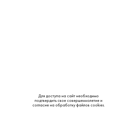
Выдержка:
4 года
Бренд:
Moisans
Класс:
VSOP
Смотреть все характеристики
Описание:
Для доступа на сайт необходимо
подтвердить свое совершеннолетие и
согласие на обработку файлов cookies.
Аромат и вкус:
Аромат: ноты засахаренных фруктов, карамели, меда,
цветов и ванили. Вкус: элегантный, глубокий, мягкий, с
хорошим балансом и слегка маслянистой текстурой,