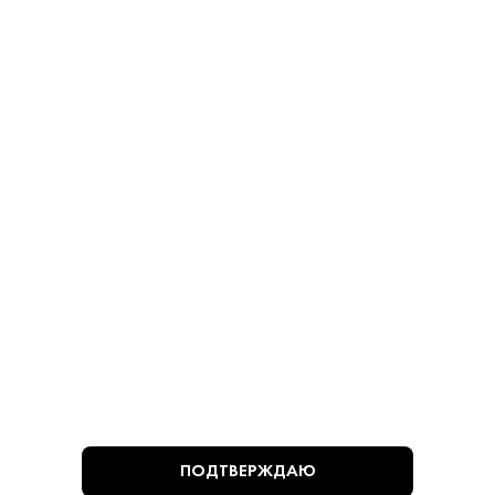
Косточек 280 г
Косточками 280 г
Оливки - Мансанилья
Оливки - Мансанилья
780 ₽
780 ₽
В КОРЗИНУ
В КОРЗИНУ
ВЫ СМОТРЕЛИ
ПОДТВЕРЖДАЮ