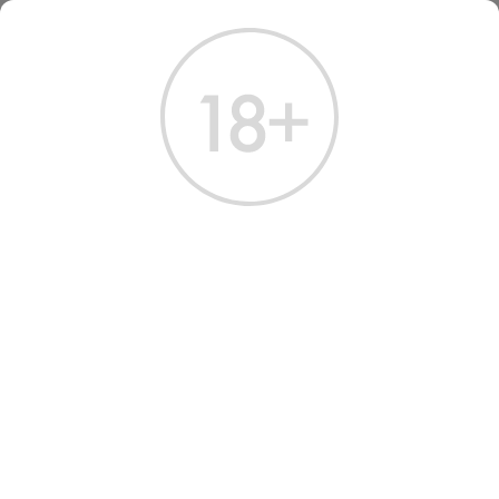
ГЛАВНАЯ
КАТАЛОГ
КОНЬЯК
КОНЬЯК МОЙ ДАГЕСТАН 4 ГОДА 0,25 Л
КОНЬЯК МОЙ ДАГЕСТАН 4
ГОДА 0.25 Л
Артикул: 20295 │ Россия - Кизлярский завод - Виноград - 40%