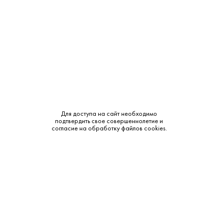
Крепость:
40%
Выдержка:
4 года
Бренд:
Мой Дагестан
Смотреть все характеристики
Для доступа на сайт необходимо
подтвердить свое совершеннолетие и
согласие на обработку файлов cookies.
Описание:
Аромат и вкус:
Цвет: золотистый. Аромат: дюшес, мускатный орех, ваниль.
Вкус: чернослив, цукаты, бархатистая текстура.
Послевкусие: элегантное, длительное.