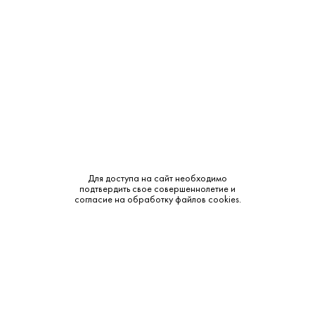
Класс:
Extra
Смотреть все характеристики
Описание:
Для доступа на сайт необходимо
подтвердить свое совершеннолетие и
Аромат и вкус:
согласие на обработку файлов cookies.
Аромат: сложный, с нотами табачного листа, кожи,
грецкого ореха, миндаля, лакрицы и засахаренного
апельсина. Вкус: гармоничный, с бархатистыми танинами и
характерной пряностью, присущей очень старым коньякам.
Послевкусие: длительное, мягкое и запоминающееся.