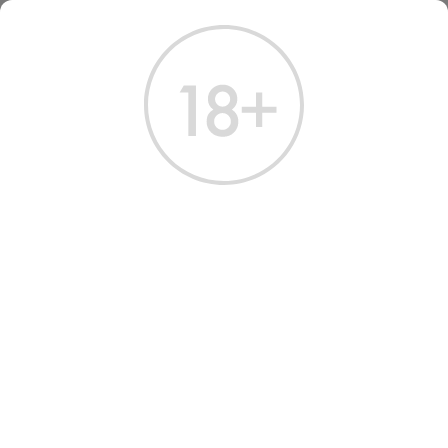
ГЛАВНАЯ
КАТАЛОГ
КОНЬЯК
КОНЬЯК МЕУКОВ ЭКСТРА 0,7 Л
КОНЬЯК МЕУКОВ ЭКСТРА
0.7 Л
Артикул: 20293 │ Франция - Meukow & Co - 45 лет - 40%