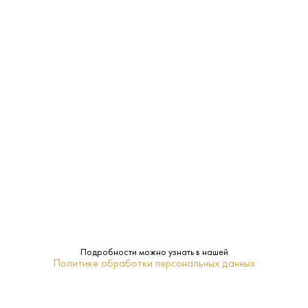
Характеристики:
Страна:
Франция
Производитель:
Meukow & Co
0.7 L
Объем:
Extra
Класс:
Meukow
Бренд:
Подробности можно узнать в нашей
Политике обработки персональных данных
Коньяк
Регион: