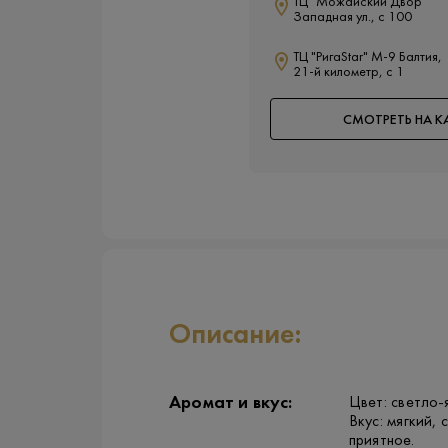
ТЦ "Можайский Двор"
Западная ул., с 100
ТЦ "РигаStar" М-9 Балтия,
21-й километр, с 1
СМОТРЕТЬ НА К
Описание:
Аромат и вкус:
Цвет: светло-
Вкус: мягкий,
приятное.