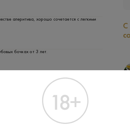
естве аперитива, хорошо сочетается с легкими
С
с
бовых бочках от 3 лет.
технология дистилляции виноградных спиртов с
выдержкой и купажированием.
СЫР
ФРУКТЫ И ЯГОДЫ
М
н из старейших коньячных домов Франции,
1715 году.