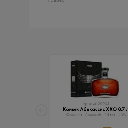
подачи:
Артикул: 20005
Коньяк Абекассис XXO 0.7 
Франция - Abecassis - 14 лет - 40%