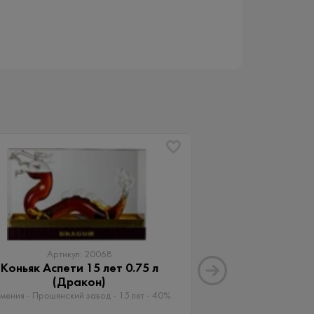
Артикул: 20068
Артику
Коньяк Аспети 15 лет 0.75 л
Коньяк Годэ Фи
(Дракон)
лет 
мения - Прошянский завод - 15 лет - 40%
Франция - Cognac G