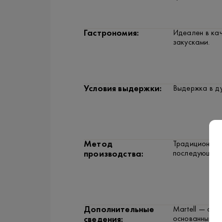
Гастрономия:
Идеален в кач
закусками.
Условия выдержки:
Выдержка в ду
Метод
Традиционная 
последующей 
производства:
Дополнительные
Martell — оди
основанный в 
сведения: