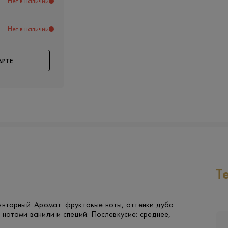
Нет в наличии
Нет в наличии
АРТЕ
Т
янтарный. Аромат: фруктовые ноты, оттенки дуба.
 с нотами ванили и специй. Послевкусие: среднее,