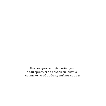
Объем:
0.7
Крепость:
40%
Выдержка:
4 года
Бренд:
Lautrec
Смотреть все характеристики
Для доступа на сайт необходимо
подтвердить свое совершеннолетие и
согласие на обработку файлов cookies.
Описание:
Аромат и вкус:
• Аромат: Утонченный, с нотами сухофруктов, ванили,
пряных специй и сухоцветов. • Вкус: Полный,