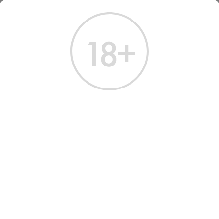
ГЛАВНАЯ
КАТАЛОГ
КОНЬЯК
КОНЬЯК ЛОТРЕК РЕЗЕРВ РАР 4ГОДА 0.7 Л (ДЕРЕВО)
КОНЬЯК ЛОТРЕК РЕЗЕРВ
РАР 4 ГОДА 0.7 Л
Артикул: 20257 │ Франция - Godet - 4 года - 40%