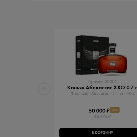
Артикул: 20005
Коньяк Абекассис XXO 0.7 
Франция - Abecassis - 14 лет - 40%
50 000 ₽
-25%
66 775 ₽
В КОРЗИНУ