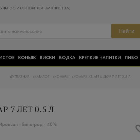
ОЯЛЬНОСТИ
КОРПОРАТИВНЫМ КЛИЕНТАМ
Найти
ИСТОЕ
КОНЬЯК
ВИСКИ
ВОДКА
КРЕПКИЕ НАПИТКИ
ПИВО
ГЛАВНАЯ
КАТАЛОГ
КОНЬЯК
КОНЬЯК КВ АРВЫ ДУАР 7 ЛЕТ 0,5 Л
 7 ЛЕТ 0.5 Л
 Иронсан - Виноград - 40%