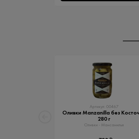
Артикул: 00467
Оливки Manzanilla без Косто
280 г
Оливки - Мансанилья