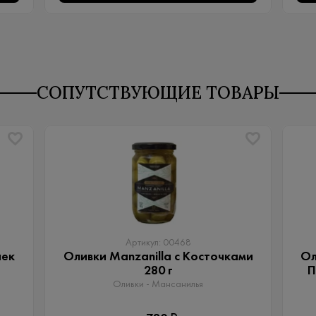
СОПУТСТВУЮЩИЕ ТОВАРЫ
Артикул: 00468
чек
Оливки Manzanilla с Косточками
Ол
280 г
П
Оливки - Мансанилья