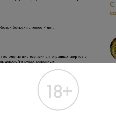
С
с
бовых бочках не менее 7 лет.
технология дистилляции виноградных спиртов с
выдержкой и купажированием.
СЫР
ФРУКТЫ И ЯГОДЫ
ЗАК
 в Южной Осетии, отражая местные
ие традиции.