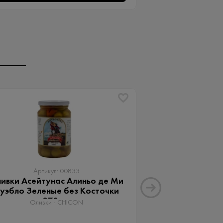
Артикул: 00833
Артику
ивки Асейтунас Алиньо де Ми
Оливки Ассор
уэбло Зеленые без Косточки
Aceitunas G
370 мл
Оливки 
Оливки - CHICON