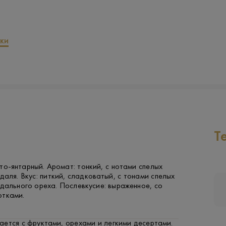
ки
Т
то-янтарный. Аромат: тонкий, с нотами спелых
даля. Вкус: питкий, сладковатый, с тонами спелых
дального ореха. Послевкусие: выраженное, со
отками.
ется с фруктами, орехами и легкими десертами.