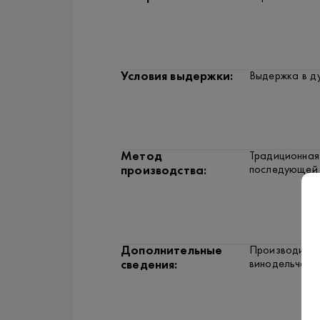
Условия выдержки:
Выдержка в ду
Метод
Традиционная 
последующей 
производства:
Дополнительные
Производится
винодельческ
сведения: