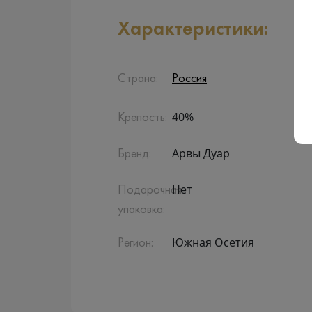
Характеристики:
Страна:
Россия
40%
Крепость:
Арвы Дуар
Бренд:
Нет
Подарочная
упаковка:
Южная Осетия
Регион: