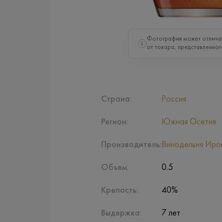
Фотография может отлича
i
от товара, представленног
Страна:
Россия
Регион:
Южная Осетия
Производитель:
Винодельня Иро
Объем:
0.5
Крепость:
40%
Выдержка:
7 лет