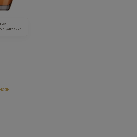
ться
о в магазине.
нсан