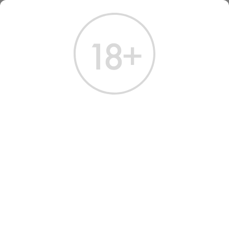
ГЛАВНАЯ
КАТАЛОГ
КОНЬЯК
КОНЬЯК КОКТЕБЕЛЬ 5 ЛЕТ 0,25
КОНЬЯК КОКТЕБЕЛЬ 5 ЛЕТ
0.25
Артикул: 20211 │ Россия - Крымская компания - Виноград - 40%