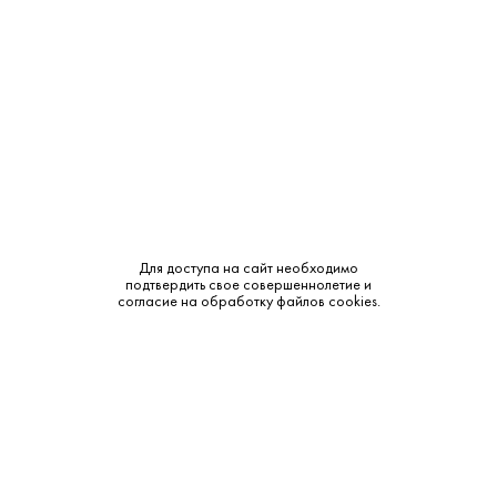
Объем:
0.25
Крепость:
40%
Выдержка:
5 лет
Бренд:
Коктебель
Смотреть все характеристики
Для доступа на сайт необходимо
подтвердить свое совершеннолетие и
согласие на обработку файлов cookies.
Описание:
Аромат и вкус:
Цвет: светло-янтарный. Аромат: легкий, с нотами цветов и
ванили. Вкус: мягкий, гармоничный, с оттенками