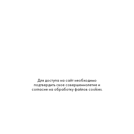
Объем:
0.5
Крепость:
40%
Выдержка:
3 года
Бренд:
Кизлярский
Смотреть все характеристики
Для доступа на сайт необходимо
Винтаж:
подтвердить свое совершеннолетие и
согласие на обработку файлов cookies.
585 ₽
В наличии
Описание: