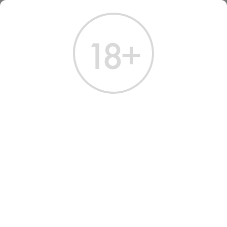
ГЛАВНАЯ
КАТАЛОГ
КОНЬЯК
КОНЬЯК КИЗЛЯРСКИЙ ТРИ ЗВЁЗДОЧКИ 0,5 Л
КОНЬЯК КИЗЛЯРСКИЙ ТРИ
ЗВЁЗДОЧКИ 0.5 Л
Артикул: 20197 │ Россия - Кизлярский КК - Виноград - 40%