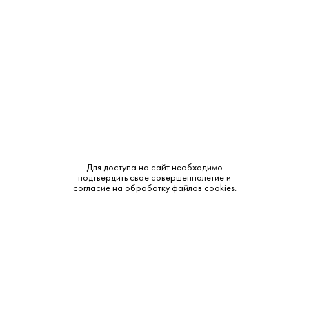
Выдержка:
5 лет
Бренд:
Кизлярский
Смотреть все характеристики
Для доступа на сайт необходимо
подтвердить свое совершеннолетие и
Описание:
согласие на обработку файлов cookies.
Аромат и вкус:
Цвет: темно-золотистый. Аромат: изящный и благородный,
с оттенками зрелых ягод винограда, цветов и ванили. Вкус:
мягкий, гармоничный, с нотами полевых цветов и сладких
специй. Послевкусие: долгое, с тонкими древесными
нюансами.