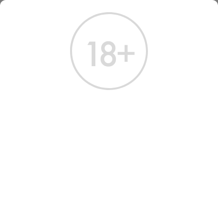
ГЛАВНАЯ
КАТАЛОГ
КОНЬЯК
КОНЬЯК КИЗЛЯРСКИЙ 5 ЛЕТ 0,5 Л
КОНЬЯК КИЗЛЯРСКИЙ 5
ЛЕТ 0.5 Л
Артикул: 20191 │ Россия - Кизлярский КК - Виноград - 40%