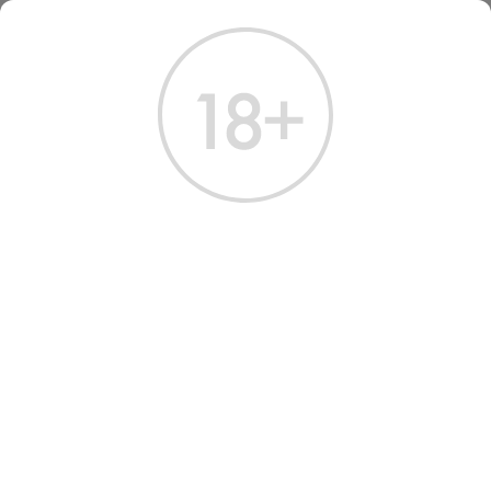
ГЛАВНАЯ
КАТАЛОГ
КОНЬЯК
КОНЬЯК ФЕРРАН СЕЛЕКСЬОН ДЕС АНЖ 0.7 Л 41,8%
КОНЬЯК ФЕРРАН
СЕЛЕКСЬОН ДЕС АНЖ 0.7
Артикул: 20456 │ Франция - Maison Ferrand - 10 лет