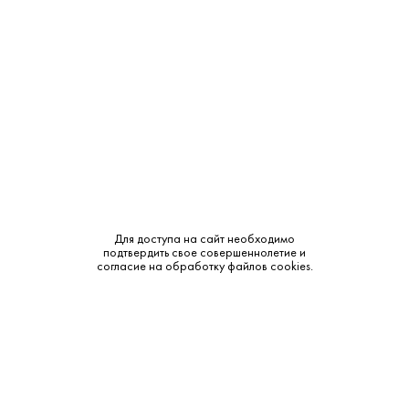
Крепость:
41.8%
Выдержка:
10 лет
Бренд:
Ferrand
Смотреть все характеристики
Для доступа на сайт необходимо
подтвердить свое совершеннолетие и
Описание:
согласие на обработку файлов cookies.
Аромат и вкус:
Аромат: насыщенный, с фруктовыми и древесными нотами,
лёгкие оттенки меда и ванили. Вкус: элегантный, с мягкими
танинами и тонкими сладкими нотами. Послевкусие:
длительное, с пряными акцентами и легким ореховым