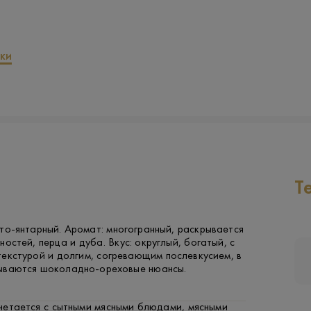
ки
Т
то-янтарный. Аромат: многогранный, раскрывается
ностей, перца и дуба. Вкус: округлый, богатый, с
екстурой и долгим, согревающим послевкусием, в
ываются шоколадно-ореховые нюансы.
четается с сытными мясными блюдами, мясными