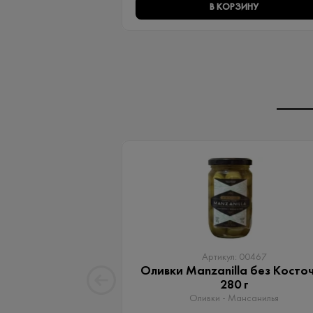
В КОРЗИНУ
Артикул: 00467
Оливки Manzanilla без Косто
280 г
Оливки - Мансанилья