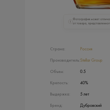
Фотография может отлича
i
от товара, представленног
Страна:
Россия
Производитель:
Stellar Group
Объем:
0.5
Крепость:
40%
Выдержка:
5 лет
Бренд:
Дубровский