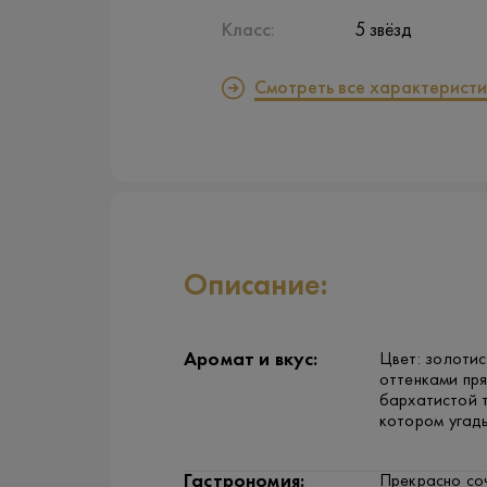
Класс:
5 звёзд
Смотреть все характеристи
Описание:
Аромат и вкус:
Цвет: золотис
оттенками пря
бархатистой т
котором угад
Гастрономия:
Прекрасно со