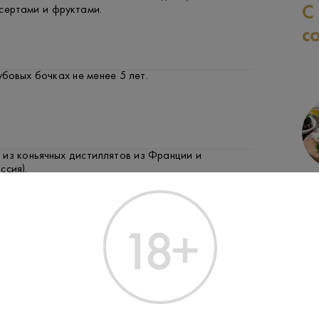
С
сертами и фруктами.
с
бовых бочках не менее 5 лет.
 из коньячных дистиллятов из Франции и
ссия).
СЫР
ФРУКТЫ И ЯГОДЫ
М
 лучших традициях французских мастеров купажа,
ене.