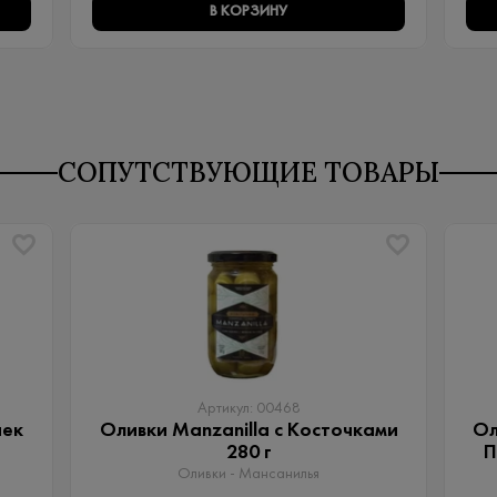
В КОРЗИНУ
СОПУТСТВУЮЩИЕ ТОВАРЫ
Артикул: 00468
чек
Оливки Manzanilla с Косточками
Ол
280 г
П
Оливки - Мансанилья