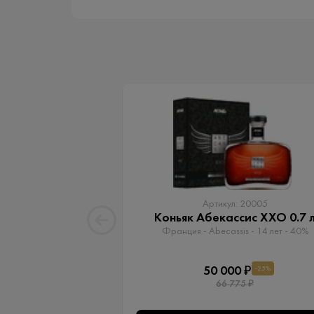
Артикул: 20005
Коньяк Абекассис XXO 0.7 
Франция - Abecassis - 14 лет - 40%
50 000 ₽
-25%
66 775 ₽