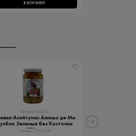
В КОРЗИНУ
В КО
Артикул: 00833
Артику
ивки Асейтунас Алиньо де Ми
Оливки Ассор
уэбло Зеленые без Косточки
Aceitunas G
370 мл
Оливки 
Оливки - CHICON