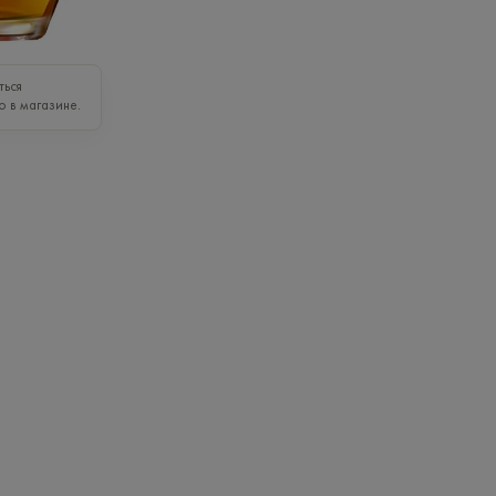
ться
о в магазине.