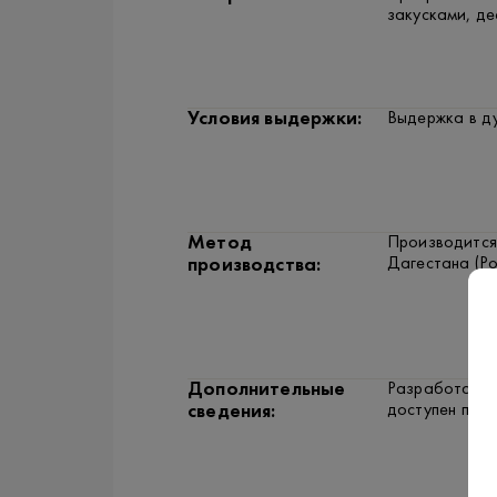
закусками, де
Условия выдержки:
Выдержка в ду
Метод
Производится
Дагестана (Ро
производства:
Дополнительные
Разработан в
доступен по ц
сведения: