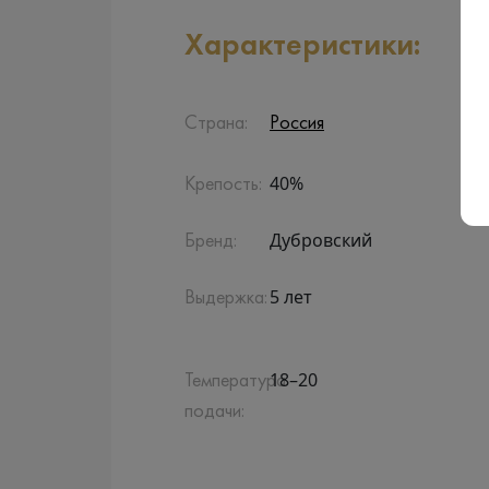
Характеристики:
Страна:
Россия
40%
Крепость:
Дубровский
Бренд:
5 лет
Выдержка:
18–20
Температура
подачи: