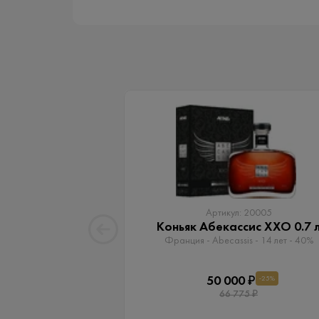
Артикул: 20005
Коньяк Абекассис XXO 0.7 
Франция - Abecassis - 14 лет - 40%
50 000 ₽
-25%
66 775 ₽