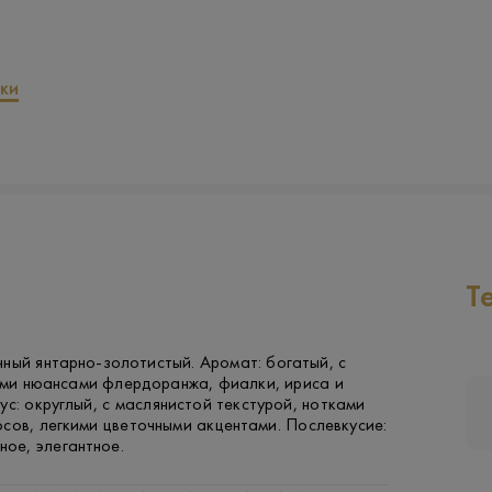
ки
Т
ный янтарно-золотистый. Аромат: богатый, с
и нюансами флердоранжа, фиалки, ириса и
ус: округлый, с маслянистой текстурой, нотками
сов, легкими цветочными акцентами. Послевкусие:
ое, элегантное.