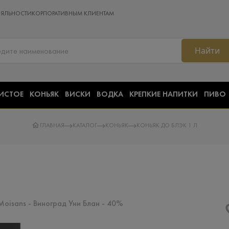
ОЯЛЬНОСТИ
КОРПОРАТИВНЫМ КЛИЕНТАМ
Найти
ИСТОЕ
КОНЬЯК
ВИСКИ
ВОДКА
КРЕПКИЕ НАПИТКИ
ПИВО
ГЛАВНАЯ
КАТАЛОГ
КОНЬЯК
КОНЬЯК ДО БЛЭК 1 Л
 Moisans - Виноград Уни Блан - 40%