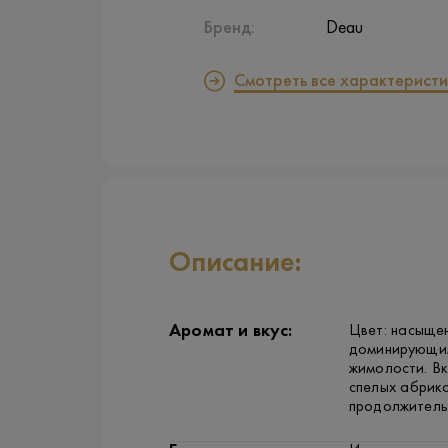
Бренд:
Deau
Смотреть все характеристи
Описание:
Аромат и вкус:
Цвет: насыщен
доминирующим
жимолости. Вк
спелых абрико
продолжительн