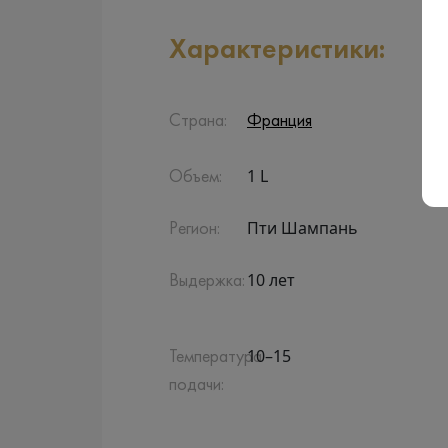
Характеристики:
Страна:
Франция
1 L
Объем:
Пти Шампань
Регион:
10 лет
Выдержка:
10–15
Температура
подачи: