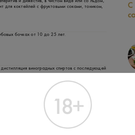
перитив и дижестив, в чистом виде или со льдом,
С
т для коктейлей с фруктовыми соками, тоником,
с
бовых бочках от 10 до 25 лет.
 дистилляция виноградных спиртов с последующей
купажированием.
СЫР
ФРУКТЫ И ЯГОДЫ
М
рного стекла, аналогичного используемому для
аций, подчеркивает высокий статус напитка.