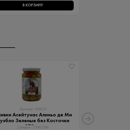
В КОРЗИНУ
В КО
Артикул: 00833
Артику
ивки Асейтунас Алиньо де Ми
Оливки Ассор
уэбло Зеленые без Косточки
Aceitunas G
370 мл
Оливки 
Оливки - CHICON