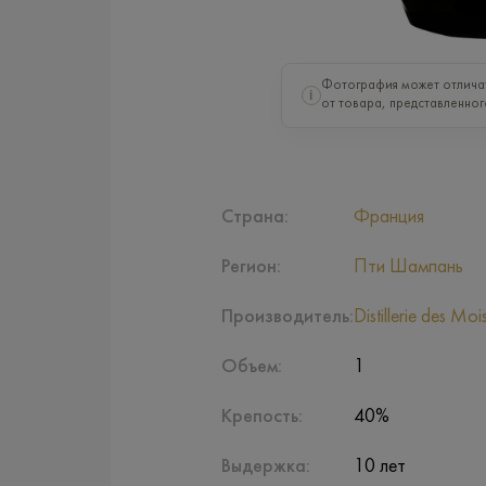
Фотография может отлича
i
от товара, представленног
Страна:
Франция
Регион:
Пти Шампань
Производитель:
Distillerie des Moi
Объем:
1
Крепость:
40%
Выдержка:
10 лет