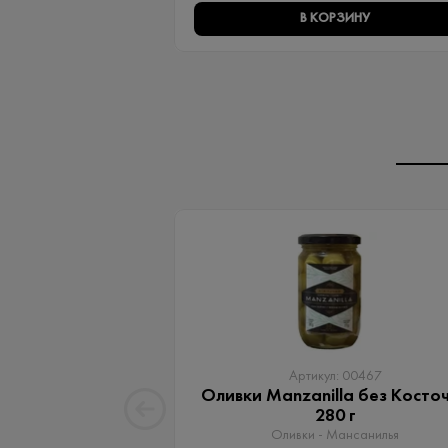
В КОРЗИНУ
Артикул: 00467
Оливки Manzanilla без Косто
280 г
Оливки - Мансанилья