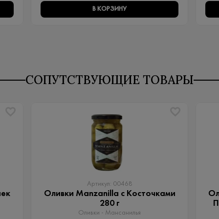
В КОРЗИНУ
СОПУТСТВУЮЩИЕ ТОВАРЫ
Артикул: 00468
чек
Оливки Manzanilla с Косточками
Ол
280 г
П
Оливки - Мансанилья