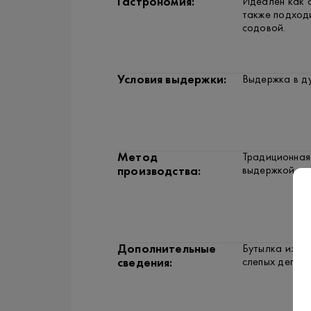
Гастрономия:
Идеален как а
также подходи
содовой.
Условия выдержки:
Выдержка в ду
Метод
Традиционная
выдержкой и 
производства:
Дополнительные
Бутылка из че
слепых дегуст
сведения: