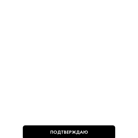
Косточек 280 г
Косточками 280 г
Оливки - Мансанилья
Оливки - Мансанилья
780 ₽
780 ₽
В КОРЗИНУ
В КОРЗИНУ
ВЫ СМОТРЕЛИ
ПОДТВЕРЖДАЮ