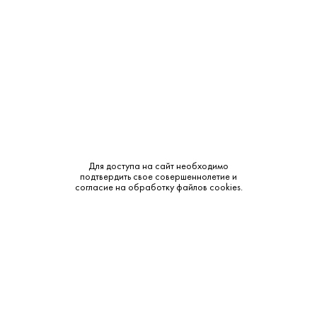
Выдержка:
6–7 лет
Бренд:
Дербент
Смотреть все характеристики
Для доступа на сайт необходимо
подтвердить свое совершеннолетие и
Описание:
согласие на обработку файлов cookies.
Аромат и вкус:
Цвет: янтарно-золотистый. Аромат: тонкий, цветочный, с
заметными ванильными акцентами. Вкус: мягкий, теплый,
густой, с ванильными и шоколадными тонами. Послевкусие:
длительное, теплое.