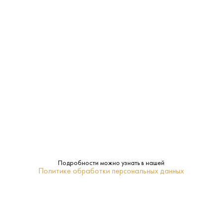
Характеристики:
Страна:
Россия
Производитель:
Дербентский КК
40%
Крепость:
0.5 L
Объем:
Подробности можно узнать в нашей
Дербент
Бренд:
Политике обработки персональных данных
6–7 лет
Выдержка:
Нет
Подарочная