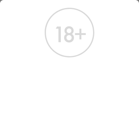
ГЛАВНАЯ
КАТАЛОГ
КОНЬЯК
КОНЬЯК ДЕРБЕНТ КВ 0,5 Л
КОНЬЯК ДЕРБЕНТ КВ 0.5 Л
Артикул: 20131 │ Россия - Дербентский КК - Виноград - 40%