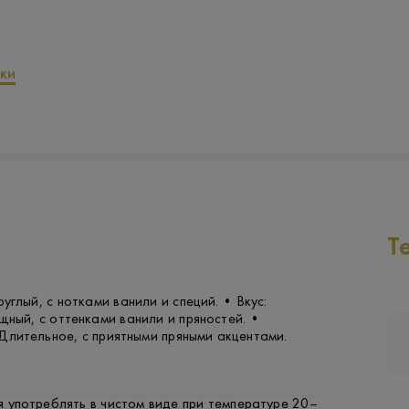
ки
Т
углый, с нотками ванили и специй. • Вкус:
ный, с оттенками ванили и пряностей. •
Длительное, с приятными пряными акцентами.
 употреблять в чистом виде при температуре 20–