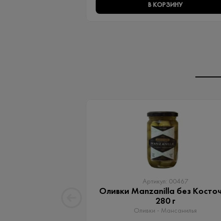
В КОРЗИНУ
Артикул: 00467
Оливки Manzanilla без Косто
280 г
Оливки - Мансанилья