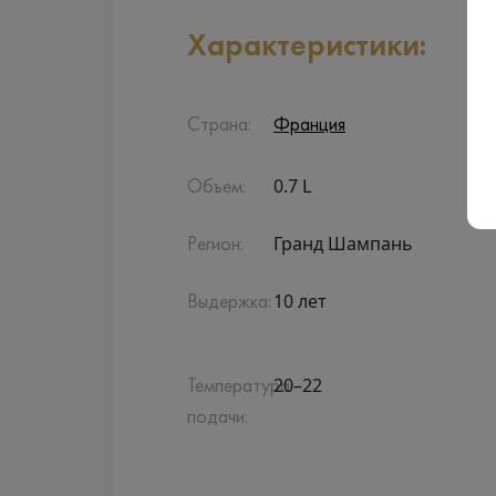
Характеристики:
Страна:
Франция
0.7 L
Объем:
Гранд Шампань
Регион:
10 лет
Выдержка:
20–22
Температура
подачи: