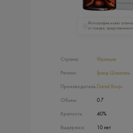
Фотография может отлича
i
от товара, представленног
Страна:
Франция
Регион:
Гранд Шампань
Производитель:
Daniel Bouju
Объем:
0.7
Крепость:
40%
Выдержка:
10 лет