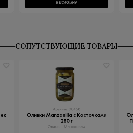
В КОРЗИНУ
СОПУТСТВУЮЩИЕ ТОВАРЫ
Артикул: 00468
чек
Оливки Manzanilla с Косточками
Ол
280 г
П
Оливки - Мансанилья