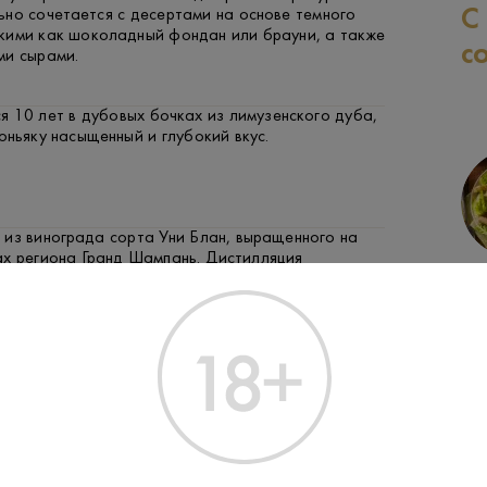
С
но сочетается с десертами на основе темного
кими как шоколадный фондан или брауни, а также
с
ми сырами.
 10 лет в дубовых бочках из лимузенского дуба,
оньяку насыщенный и глубокий вкус.
 из винограда сорта Уни Блан, выращенного на
ах региона Гранд Шампань. Дистилляция
СЫР
ФРУКТЫ И ЯГОДЫ
ЗАК
 традиционных медных аламбиках, после чего
живаются в дубовых бочках.
ержит карамели и сахарного сиропа, проходит
рацию перед розливом, сохраняя свою
краску и аромат.