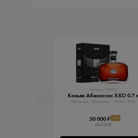
Артикул: 20005
Коньяк Абекассис XXO 0.7 
Франция - Abecassis - 14 лет - 40%
50 000 ₽
-25%
66 775 ₽