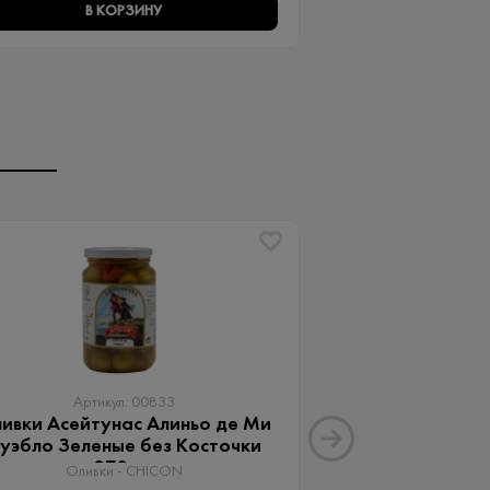
В КОРЗИНУ
В КО
Артикул: 00833
Артику
ивки Асейтунас Алиньо де Ми
Оливки Ассор
уэбло Зеленые без Косточки
Aceitunas G
370 мл
Оливки 
Оливки - CHICON