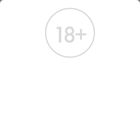
ГЛАВНАЯ
КАТАЛОГ
КОНЬЯК
КОНЬЯК ДАГЕСТАН КС 0.7 Л (СЕРИЯ ДАМИГЕЛЛА)
КОНЬЯК ДАГЕСТАН КС 0.7 Л
Артикул: 20104 │ Россия - Кизлярский завод - 13 лет