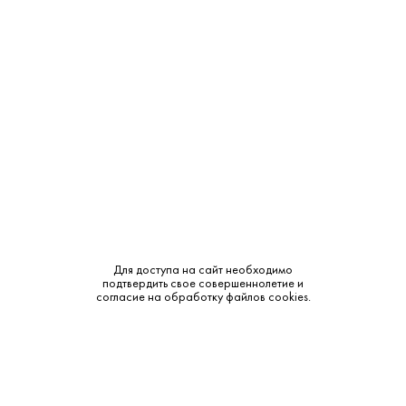
Бренд:
Дагестан
Класс:
КС
Смотреть все характеристики
Винтаж:
2 100 ₽
В наличии
Для доступа на сайт необходимо
подтвердить свое совершеннолетие и
согласие на обработку файлов cookies.
Описание:
Аромат и вкус:
• Аромат: Богатый, с нотами сухофруктов, ванили и
легкими оттенками дуба. • Вкус: Гармоничный, с