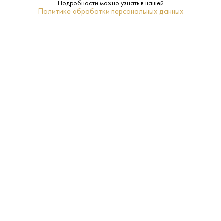
Подробности можно узнать в нашей
Политике обработки персональных данных
КС
Класс:
Дагестан
Бренд:
Дагестан
Регион:
0.7 L
Объем:
13 лет
Выдержка:
Да
Подарочная
упаковка:
18–20
Температура
подачи: