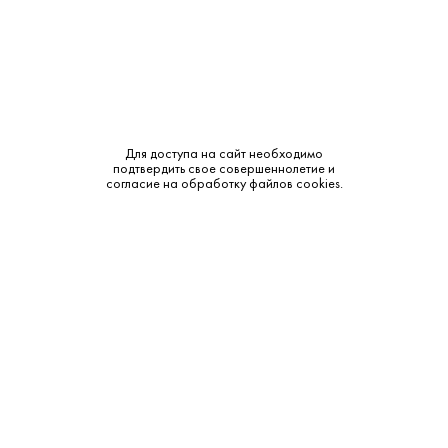
Для доступа на сайт необходимо
подтвердить свое совершеннолетие и
согласие на обработку файлов cookies.
Алкогольная продукция, представленная на сайте
https://krepkiystyle.ru/, может быть приобретена только в одном из
магазинов «Крепкий стиль», расположенных в Московской области.
Розничная продажа осуществляется на основании лицензий на
розничную продажу алкогольной продукции. Адреса
местонахождения торговых объектов, время их работы, а также иную
информацию вы можете посмотреть в разделе Магазины.
В соответствии с действующим законодательством РФ и режимом
работы магазинов, круглосуточная и дистанционная продажа
алкогольной продукции не осуществляется. Мы не осуществляем
доставку алкогольной продукции. Запрет на дистанционную продажу
алкогольной продукции установлен Федеральным законом от 22
ноября 1995 г. № 171-ФЗ и постановлением Правительства РФ от 27