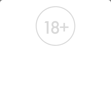
ГЛАВНАЯ
КАТАЛОГ
ДРУГИЕ НАПИТКИ
НАПИТКИ OFF/ON
СОКИ
СОКИ
Всего найдено:
0 товаров
ФИЛЬТРЫ
НАШ ВЫБОР
Подходящих результатов не найдено.