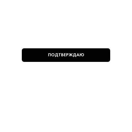
Адреса магазинов
info@krepkiystyle.ru
ПОДТВЕРЖДАЮ
Telegram
ПРИНИМАЕМ К ОПЛАТЕ: