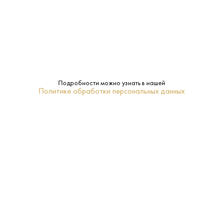
сентября 2007 г. № 612.
ПОПУЛЯРНЫЕ РАЗДЕЛЫ
ПОКУПАТЕЛЯМ
Подробности можно узнать в нашей
Политике обработки персональных данных
+7 (495) 222-22-85
+7 (985) 222-22-85