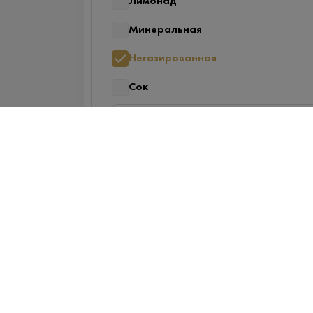
Лимонад
Минеральная
Негазированная
Сок
Показать ещё
2
Наличие в магазинах
ТЦ "Можайский Двор" Западная ул
100
ТЦ "РигаStar" М-9 Балтия, 21-й
километр, с 1