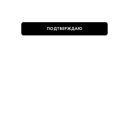
алкогольной продукции установлен Федеральным законом от 22
ноября 1995 г. № 171-ФЗ и постановлением Правительства РФ от 27
сентября 2007 г. № 612.
ПОДТВЕРЖДАЮ
ПОПУЛЯРНЫЕ РАЗДЕЛЫ
ПОКУПАТЕЛЯМ
+7 (495) 222-22-85