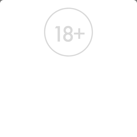
ГЛАВНАЯ
КАТАЛОГ
ДРУГИЕ НАПИТКИ
ДРУГИЕ НАПИТКИ
МИНЕРАЛЬНАЯ
БЕЗ ГАЗА
С ГАЗОМ
ПРИРОДНАЯ
Всего найдено:
5 товаров
ФИЛЬТРЫ
НАШ ВЫБОР