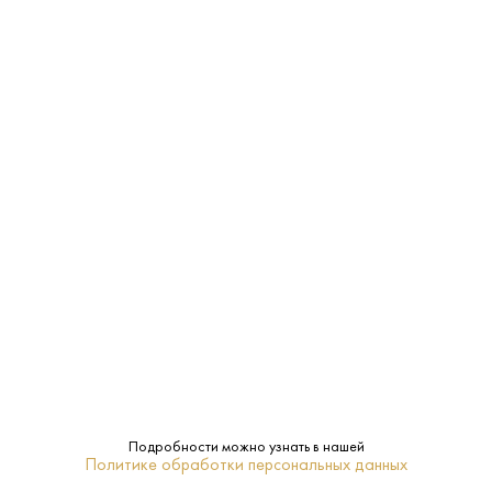
120 ₽
Вода Ессентуки №17 0.45 л
Ессентуки • Минеральная • Ессентуки
В наличии в 1 магазине
Артикул: 80283
В корзину
Подробности можно узнать в нашей
Политике обработки персональных данных