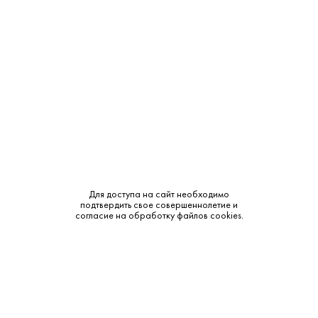
120 ₽
Вода Ессентуки №4 0.45 л
Ессентуки • Минеральная • Ессентуки
В наличии в 1 магазине
Артикул: 80284
Для доступа на сайт необходимо
подтвердить свое совершеннолетие и
согласие на обработку файлов cookies.
В корзину