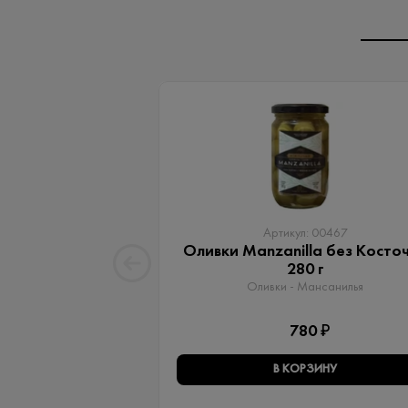
Артикул: 00467
Оливки Manzanilla без Косто
280 г
Оливки - Мансанилья
780 ₽
В КОРЗИНУ