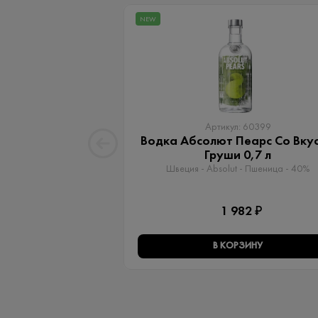
NEW
Артикул: 60399
Водка Абсолют Пеарс Со Вку
Груши 0,7 л
Швеция - Absolut - Пшеница - 40%
1 982 ₽
В КОРЗИНУ