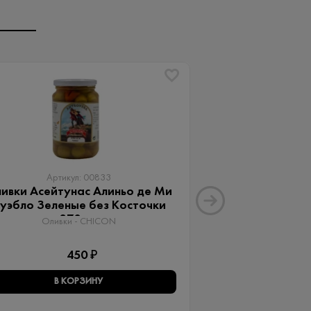
Артикул: 00833
Артику
ивки Асейтунас Алиньо де Ми
Оливки Ассор
уэбло Зеленые без Косточки
Aceitunas G
370 мл
Оливки 
Оливки - CHICON
3
450 ₽
В КОРЗИНУ
В КО