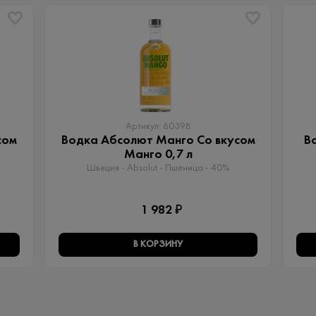
Артикул: 60398
сом
Водка Абсолют Манго Со вкусом
В
Манго 0,7 л
Швеция - Absolut - Пшеница - 40%
1 982 ₽
В КОРЗИНУ