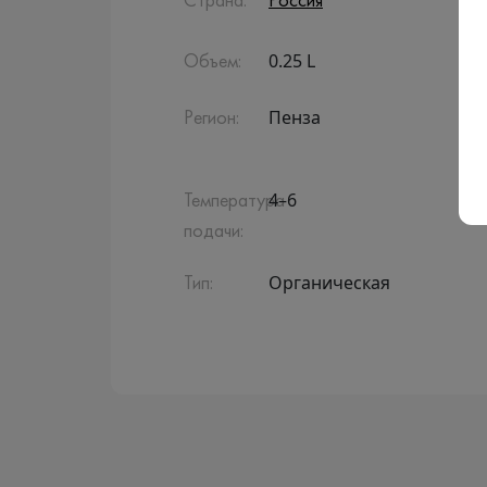
Страна:
Россия
0.25 L
Объем:
Пенза
Регион:
4–6
Температура
подачи:
Органическая
Тип: