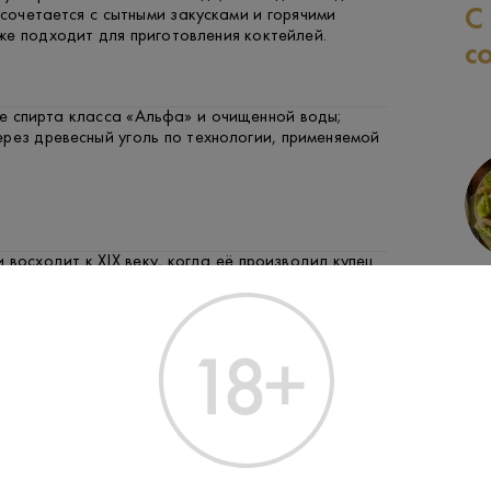
С
сочетается с сытными закусками и горячими
же подходит для приготовления коктейлей.
с
е спирта класса «Альфа» и очищенной воды;
рез древесный уголь по технологии, применяемой
 восходит к XIX веку, когда её производил купец
СВИНИНА
РЫБА
ЗАК
ольд; напиток пользовался популярностью в
общества, включая царский двор.