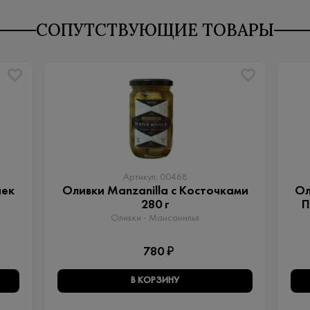
СОПУТСТВУЮЩИЕ ТОВАРЫ
Артикул: 00468
чек
Оливки Manzanilla с Косточками
Ол
280 г
П
Оливки - Мансанилья
780 ₽
В КОРЗИНУ