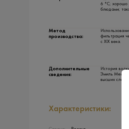
6 °C; хорошо 
блюдами; так
Метод
Использовани
фильтрация че
производства:
с XIX века.
Дополнительные
История водки
Эмиль Мейерг
сведения:
высших слоях 
Характеристики: